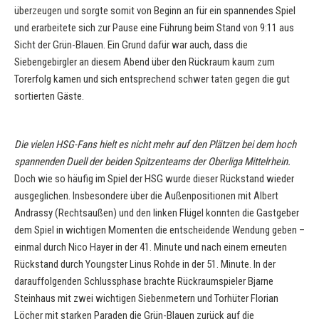
überzeugen und sorgte somit von Beginn an für ein spannendes Spiel
und erarbeitete sich zur Pause eine Führung beim Stand von 9:11 aus
Sicht der Grün-Blauen. Ein Grund dafür war auch, dass die
Siebengebirgler an diesem Abend über den Rückraum kaum zum
Torerfolg kamen und sich entsprechend schwer taten gegen die gut
sortierten Gäste.
Die vielen HSG-Fans hielt es nicht mehr auf den Plätzen bei dem hoch
spannenden Duell der beiden Spitzenteams der Oberliga Mittelrhein.
Doch wie so häufig im Spiel der HSG wurde dieser Rückstand wieder
ausgeglichen. Insbesondere über die Außenpositionen mit Albert
Andrassy (Rechtsaußen) und den linken Flügel konnten die Gastgeber
dem Spiel in wichtigen Momenten die entscheidende Wendung geben –
einmal durch Nico Hayer in der 41. Minute und nach einem erneuten
Rückstand durch Youngster Linus Rohde in der 51. Minute. In der
darauffolgenden Schlussphase brachte Rückraumspieler Bjarne
Steinhaus mit zwei wichtigen Siebenmetern und Torhüter Florian
Löcher mit starken Paraden die Grün-Blauen zurück auf die