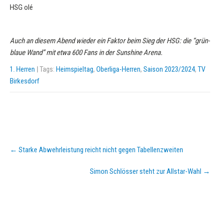
HSG olé
Auch an diesem Abend wieder ein Faktor beim Sieg der HSG: die “grün-
blaue Wand” mit etwa 600 Fans in der Sunshine Arena.
1. Herren
| Tags:
Heimspieltag
,
Oberliga-Herren
,
Saison 2023/2024
,
TV
Birkesdorf
Post
←
Starke Abwehrleistung reicht nicht gegen Tabellenzweiten
navigation
Simon Schlösser steht zur Allstar-Wahl
→