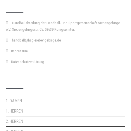
KURZPASS
Handballabteilung der Handball- und Sportgemeinschaft Siebengebirge
e.V. Siebengebirgsstr. 65, 53639 Königswinter.
handball@hsg-siebengebirge.de
Impressum
Datenschutzerklärung
DOPPELPASS
1. DAMEN
1. HERREN
2. HERREN