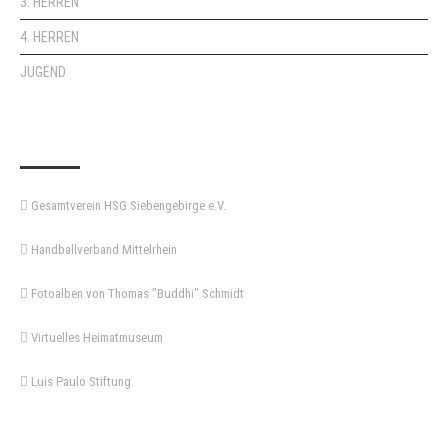
3. HERREN
4. HERREN
JUGEND
KEMPA-PASS
Gesamtverein HSG Siebengebirge e.V.
Handballverband Mittelrhein
Fotoalben von Thomas "Buddhi" Schmidt
Virtuelles Heimatmuseum
Luis Paulo Stiftung