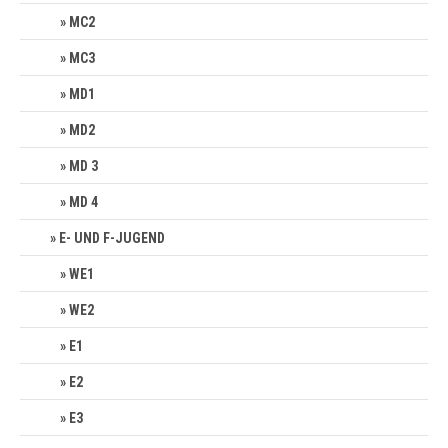
MC2
MC3
MD1
MD2
MD 3
MD 4
E- UND F-JUGEND
WE1
WE2
E1
E2
E3