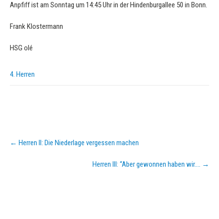
Anpfiff ist am Sonntag um 14:45 Uhr in der Hindenburgallee 50 in Bonn.
Frank Klostermann
HSG olé
4. Herren
Post
←
Herren II: Die Niederlage vergessen machen
navigation
Herren III: “Aber gewonnen haben wir….
→
KURZPASS