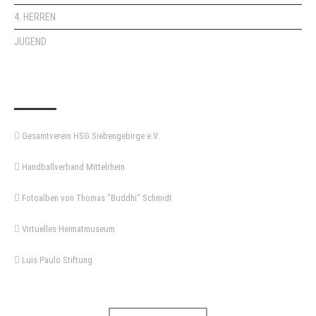
4. HERREN
JUGEND
KEMPA-PASS
Gesamtverein HSG Siebengebirge e.V.
Handballverband Mittelrhein
Fotoalben von Thomas "Buddhi" Schmidt
Virtuelles Heimatmuseum
Luis Paulo Stiftung