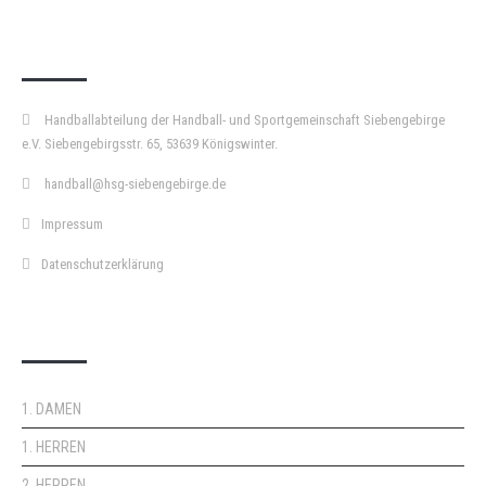
KURZPASS
Handballabteilung der Handball- und Sportgemeinschaft Siebengebirge
e.V. Siebengebirgsstr. 65, 53639 Königswinter.
handball@hsg-siebengebirge.de
Impressum
Datenschutzerklärung
DOPPELPASS
1. DAMEN
1. HERREN
2. HERREN