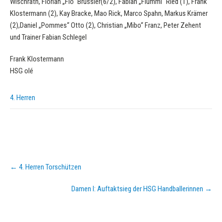
Wischrath, Florian „Flo“ Brüssler(6/2), Fabian „Flummi“ Ried (1), Frank
Klostermann (2), Kay Bracke, Mao Rick, Marco Spahn, Markus Krämer
(2),Daniel „Pommes“ Otto (2), Christian „Mibo“ Franz, Peter Zehent
und Trainer Fabian Schlegel
Frank Klostermann
HSG olé
4. Herren
Post
←
4. Herren Torschützen
navigation
Damen I: Auftaktsieg der HSG Handballerinnen
→