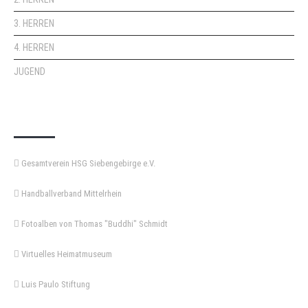
3. HERREN
4. HERREN
JUGEND
KEMPA-PASS
Gesamtverein HSG Siebengebirge e.V.
Handballverband Mittelrhein
Fotoalben von Thomas "Buddhi" Schmidt
Virtuelles Heimatmuseum
Luis Paulo Stiftung