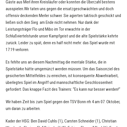
Gäste aus Merl ihren Kreisläufer oder konnten die Überzahl bestens
ausspielen.Wir taten uns gegen die ersatzgeschwächten und doch
offensiv deckenden Merler schwer. Sie agierten taktisch geschickt und
ließen sich den Sieg am Ende nicht nehmen. Nur dank der
Leistungsträger Flo und Mibo im Tor erwachte in der
Schlußviertelstunde unser Kampfgeist und die alte Spielstärke kehrte
zurück. Leider zu spät, denn es half nicht mehr: das Spiel wurde mit
17:19 verloren.
Es fehlte uns an diesem Nachmittag die mentale Stärke, die in
Spielstärke hätte umgemünzt werden müssen. Um das Saisonziel des
gesicherten Mittelfeldes zu erreichen, ist konsequente Abwehrarbeit,
überlegtes Spiel im Angriff und mannschaftliche Geschlossenheit
gefordert. Das knappe Fazit des Trainers: “Es kann nur besser werden!“
Wir haben Zeit bis zum Spiel gegen den TSV Bonn rrh 4 am 07. Oktober,
um daran zu arbeiten.
Kader der HSG: Ben David Cuhls (1), Carsten Schneider (1), Christian