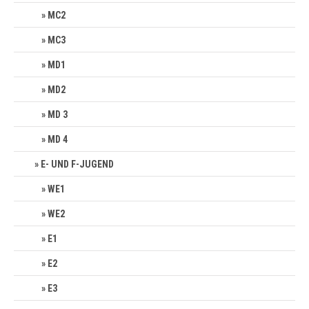
MC2
MC3
MD1
MD2
MD 3
MD 4
E- UND F-JUGEND
WE1
WE2
E1
E2
E3