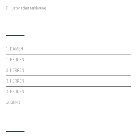
Datenschutzerklärung
DOPPELPASS
1. DAMEN
1. HERREN
2. HERREN
3. HERREN
4. HERREN
JUGEND
KEMPA-PASS