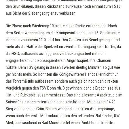
den Grün-Blauen, diesen Rückstand zur Pause noch einmal zum 15:16
aus Sicht der Siebengebirgler zu verkürzen.
Die Phase nach Wiederanpfiff sollte diese Partie entscheiden: Nach
dem Seitenwechsel legten die Königswinterer bis zur 46. Spielminute
einen blitzsauberen 11:0 Lauf hin. Den Gästen aus Beuel gelang damit
mehr als die Hälfte der Spielzeit im zweiten Durchgang kein Treffer, da
die HSG, aufbauend auf aggressiver Deckungsarbeit mit nun
engagierterem und konsequenterem Angriffsspiel, ihre Chancen
nutzte. Dem TSV gelang in diesen zweiten dreißig Minuten so gut wie
gar nichts mehr. So konnten die Königswinterer Handballer nicht nur
das Torverhältnis aufbessern sondern auch gleich noch den direkten
Vergleich gegen den TSV Bonn rrh. 3 gewinnen, der die Ergebnisse aus
Hin- und Rückspiel zusammenfasst. Das sind allesamt Aspekte, die im
Saisonfinale noch mitentscheidend sein können. Mit diesem 34:20
Sieg verlassen die Grün-Blauen wieder die direkten Abstiegsränge,
wenn auch der erste Mitkonkurrent um den rettenden Platz zehn, RW
Merl, überraschend in Bad Münstereifel einen Punkt holen konnte.