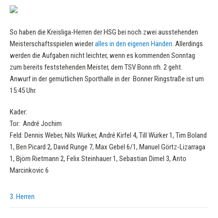
So haben die Kreisliga-Herren der HSG bei noch zwei ausstehenden
Meisterschaftsspielen wieder
alles in den eigenen Händen
. Allerdings
werden die Aufgaben nicht leichter, wenn es kommenden Sonntag
zum bereits feststehenden Meister, dem TSV Bonn rrh. 2 geht.
Anwurf in der gemütlichen Sporthalle in der Bonner Ringstraße ist um
15:45 Uhr.
Kader:
Tor: André Jochim
Feld: Dennis Weber, Nils Würker, André Kirfel 4, Till Würker 1, Tim Boland
1, Ben Picard 2, David Runge 7, Max Gebel 6/1, Manuel Görtz-Lizarraga
1, Björn Rietmann 2, Felix Steinhauer 1, Sebastian Dimel 3, Anto
Marcinkovic 6
3. Herren