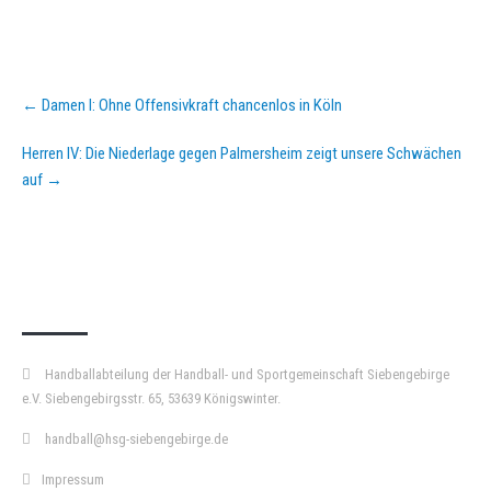
Post
←
Damen I: Ohne Offensivkraft chancenlos in Köln
navigation
Herren IV: Die Niederlage gegen Palmersheim zeigt unsere Schwächen
auf
→
KURZPASS
Handballabteilung der Handball- und Sportgemeinschaft Siebengebirge
e.V. Siebengebirgsstr. 65, 53639 Königswinter.
handball@hsg-siebengebirge.de
Impressum