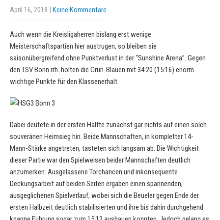
April 16, 2018
|
Keine Kommentare
Auch wenn die Kreisligaherren bislang erst wenige
Meisterschaftspartien hier austrugen, so bleiben sie
saisonübergreifend ohne Punktverlust in der “Sunshine Arena”. Gegen
den TSV Bonn rrh. holten die Grün-Blauen mit 34:20 (15:16) enorm
wichtige Punkte für den Klassenerhalt.
Dabei deutete in der ersten Hälfte zunächst gar nichts auf einen solch
souveränen Heimsieg hin. Beide Mannschaften, in kompletter 14-
Mann-Stärke angetreten, tasteten sich langsam ab. Die Wichtigkeit
dieser Partie war den Spielweisen beider Mannschaften deutlich
anzumerken. Ausgelassene Torchancen und inkonsequente
Deckungsarbeit auf beiden Seiten ergaben einen spannenden,
ausgeglichenen Spielverlauf, wobei sich die Beueler gegen Ende der
ersten Halbzeit deutlich stabilisierten und ihre bis dahin durchgehend
knappe Führung sogar zum 15:12 ausbauen konnten. Jedoch gelang es