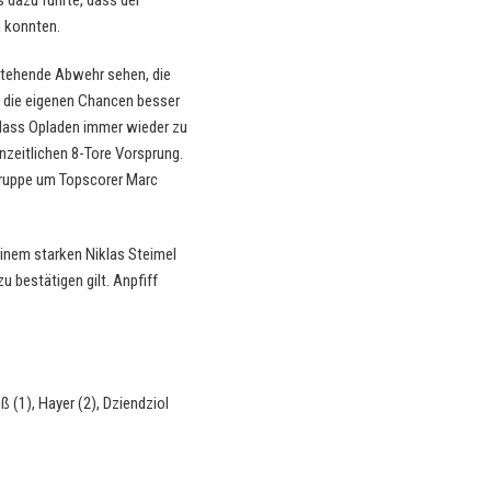
 dazu führte, dass der
n konnten.
 stehende Abwehr sehen, die
, die eigenen Chancen besser
odass Opladen immer wieder zu
zeitlichen 8-Tore Vorsprung.
Truppe um Topscorer Marc
einem starken Niklas Steimel
 bestätigen gilt. Anpfiff
ß (1), Hayer (2), Dziendziol