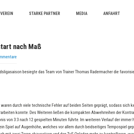
VEREIN
STARKE PARTNER
MEDIA
ANFAHRT
start nach Maß
ommentare
sligasaison besiegte das Team von Trainer Thomas Radermacher die favorisi
 waren durch viele technische Fehler auf beiden Seiten geprägt, sodass sich 
rarbeiten konnte. Des Weiteren ließen die kompakten Abwehrreihen der Kontr
s von 3:3 nach 12 gespielten Minuten führte. Im weiteren Verlauf der immer 
ein Spiel auf Augenhöhe, welches vor allem durch beidseitiges Tempospiel gep