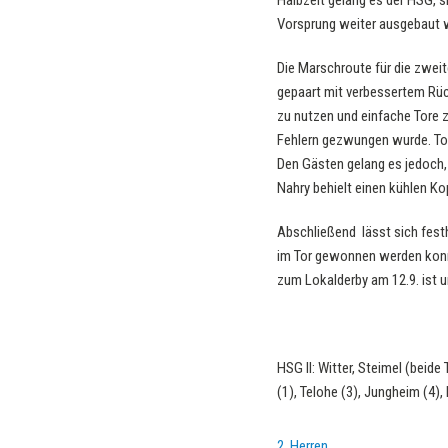
Halbzeit gelang es der HSG, s
Vorsprung weiter ausgebaut w
Die Marschroute für die zwei
gepaart mit verbessertem Rüc
zu nutzen und einfache Tore 
Fehlern gezwungen wurde. Tor
Den Gästen gelang es jedoch
Nahry behielt einen kühlen Ko
Abschließend lässt sich fest
im Tor gewonnen werden konnte
zum Lokalderby am 12.9. ist u
HSG II: Witter, Steimel (beide
(1), Telohe (3), Jungheim (4)
2. Herren