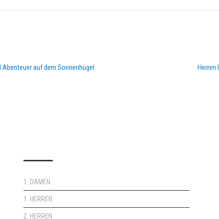
d Abenteuer auf dem Sonnenhügel
Herren 
DOPPELPASS
1. DAMEN
1. HERREN
2. HERREN