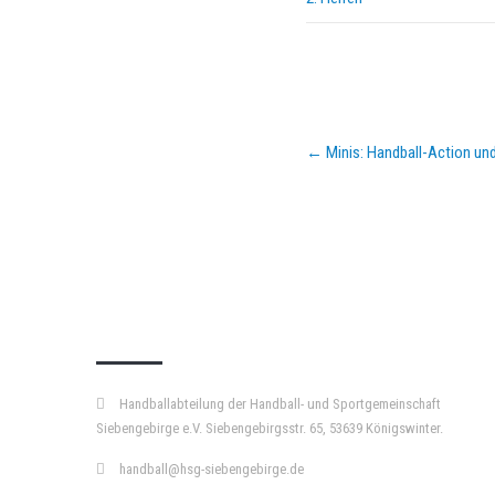
Post
←
Minis: Handball-Action un
navigation
KURZPASS
Handballabteilung der Handball- und Sportgemeinschaft
Siebengebirge e.V. Siebengebirgsstr. 65, 53639 Königswinter.
handball@hsg-siebengebirge.de