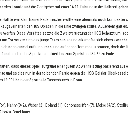
ich mit zwei Toren abzusetzen und den TuS Opladen mehr zu kontrollieren, was
erden konnte und die Gastgeber mit einer 16:11-Führung in die Halbzeit gehe
te Hälfte war klar: Trainer Radermacher wollte eine abermals noch kompakter
kzugsverhalten den TuS Opladen in die Knie zwingen sollte. Außerdem galt es
zu werfen. Diese Vorsätze setzte die Zweitvertretung der HSG beherzt um, s
 um Tor setzte sich das junge Team nun ab und erkämpfte sich einen zwischen
, sich noch einmal aufzubäumen, und auf sechs Tore ranzukommen, doch die 
pf und spielte das Spiel konzentriert bis zum Spielstand 34:25 zu Ende.
halten, dass dieses Spiel aufgrund einer guten Abwehrleistung basierend auf 
 und es dies nun in der folgenden Partie gegen die HSG Geislar-Oberkassel zu
m 19:00 Uhr in der Sporthalle Tannenbusch in Bonn.
 Tor), Nahry (9/2), Weber (2), Boland (1), Schöneseiffen (7), Meise (4/2), Stollfu
, Plonka, Bruckhaus