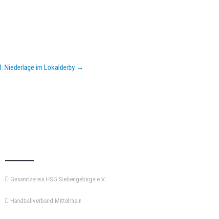
II: Niederlage im Lokalderby
→
KEMPA-PASS
Gesamtverein HSG Siebengebirge e.V.
Handballverband Mittelrhein