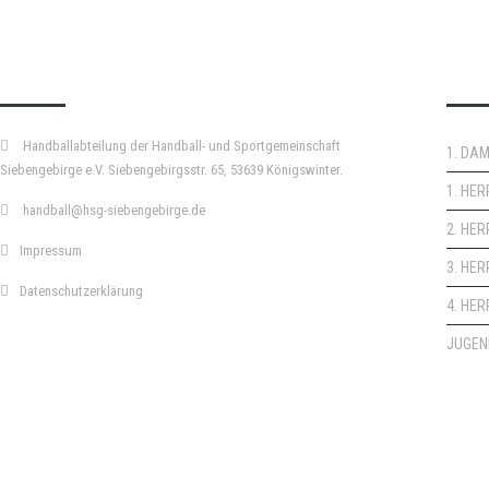
KURZPASS
DO
Handballabteilung der Handball- und Sportgemeinschaft
1. DA
Siebengebirge e.V. Siebengebirgsstr. 65, 53639 Königswinter.
1. HE
handball@hsg-siebengebirge.de
2. HE
Impressum
3. HE
Datenschutzerklärung
4. HE
JUGEN