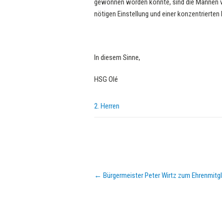
gewonnen worden konnte, sind die Mannen vo
nötigen Einstellung und einer konzentrierten
In diesem Sinne,
HSG Olé
2. Herren
Post
←
Bürgermeister Peter Wirtz zum Ehrenmitgl
navigation