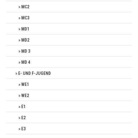
MC2
MC3
MD1
MD2
MD 3
MD 4
E- UND F-JUGEND
WE1
WE2
E1
E2
E3