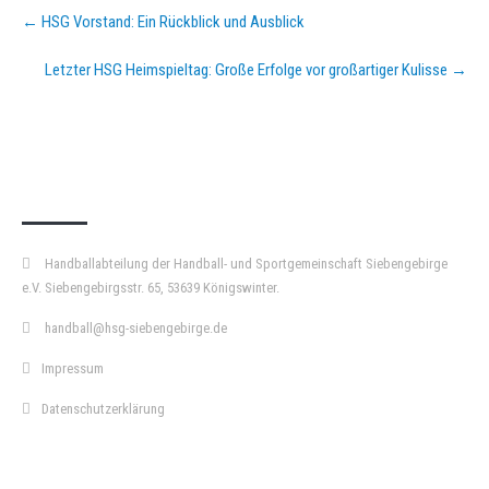
Post
←
HSG Vorstand: Ein Rückblick und Ausblick
navigation
Letzter HSG Heimspieltag: Große Erfolge vor großartiger Kulisse
→
KURZPASS
Handballabteilung der Handball- und Sportgemeinschaft Siebengebirge
e.V. Siebengebirgsstr. 65, 53639 Königswinter.
handball@hsg-siebengebirge.de
Impressum
Datenschutzerklärung
DOPPELPASS