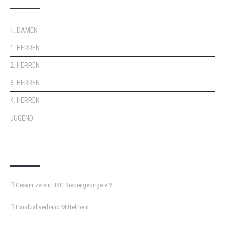
1. DAMEN
1. HERREN
2. HERREN
3. HERREN
4. HERREN
JUGEND
KEMPA-PASS
Gesamtverein HSG Siebengebirge e.V.
Handballverband Mittelrhein