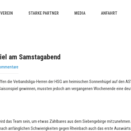
VEREIN
STARKE PARTNER
MEDIA
ANFAHRT
piel am Samstagabend
Kommentare
en die Verbandsliga-Herren der HSG am heimischen Sonnenhügel auf den AS
 Saisonspiel gewinnen, mussten jedoch am vergangenen Wochenende eine deut
rd das Team sein, um etwas Zählbares aus dem Siebengebirge mitzunehmen. D
nach anfänglichen Schwierigkeiten gegen Rheinbach auch das erste Auswärtss