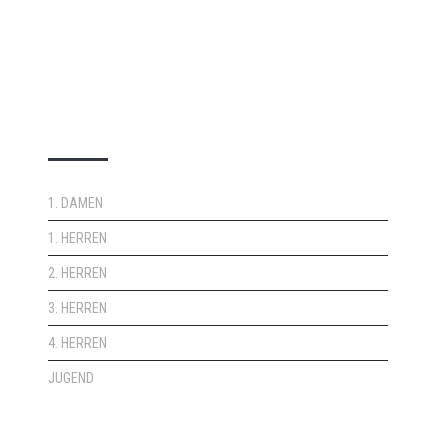
DOPPELPASS
1. DAMEN
1. HERREN
2. HERREN
3. HERREN
4. HERREN
JUGEND