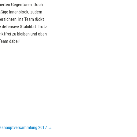
sierten Gegentoren. Doch
mäßige Innenblock, zudem
rzichten. Ins Team rückt
defensive Stabilität. Trotz
nktfrei zu bleiben und oben
Team dabei!
hreshauptversammlung 2017
→