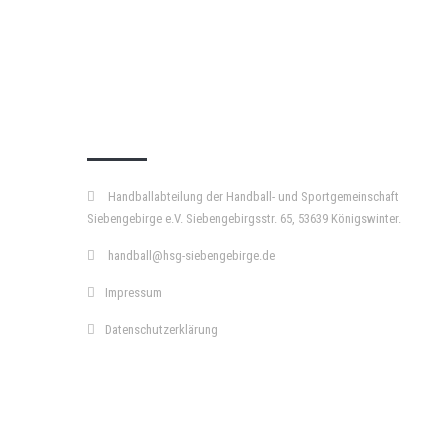
KURZPASS
Handballabteilung der Handball- und Sportgemeinschaft
Siebengebirge e.V. Siebengebirgsstr. 65, 53639 Königswinter.
handball@hsg-siebengebirge.de
Impressum
Datenschutzerklärung