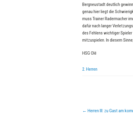
Bergneustadt deutlich gewinn
genau hier liegt die Schwier
muss Trainer Radermacher imm
dafür nach langer Verletzungs
des Fehlens wichtiger Spieler 
mitzuspielen. In diesem Sin
HSG Olé
2. Herren
Post
←
Herren III: zu Gast am ko
navigation