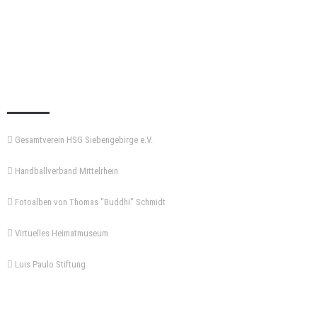
KEMPA-PASS
Gesamtverein HSG Siebengebirge e.V.
Handballverband Mittelrhein
Fotoalben von Thomas "Buddhi" Schmidt
Virtuelles Heimatmuseum
Luis Paulo Stiftung