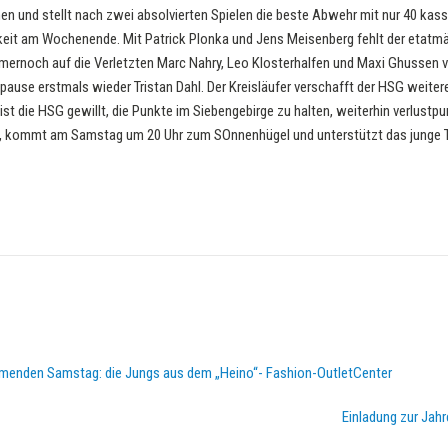
en und stellt nach zwei absolvierten Spielen die beste Abwehr mit nur 40 kas
igkeit am Wochenende. Mit Patrick Plonka und Jens Meisenberg fehlt der etat
ernoch auf die Verletzten Marc Nahry, Leo Klosterhalfen und Maxi Ghussen ve
pause erstmals wieder Tristan Dahl. Der Kreisläufer verschafft der HSG weitere 
ist die HSG gewillt, die Punkte im Siebengebirge zu halten, weiterhin verlustpu
ne, kommt am Samstag um 20 Uhr zum SOnnenhügel und unterstützt das junge 
mmenden Samstag: die Jungs aus dem „Heino“- Fashion-OutletCenter
Einladung zur Ja