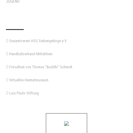
JUGEND
KEMPA-PASS
Gesamtverein HSG Siebengebirge e.V.
Handballverband Mittelrhein
Fotoalben von Thomas "Buddhi" Schmidt
Virtuelles Heimatmuseum
Luis Paulo Stiftung