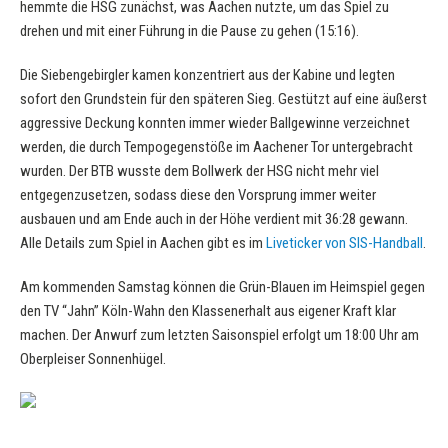
hemmte die HSG zunächst, was Aachen nutzte, um das Spiel zu
drehen und mit einer Führung in die Pause zu gehen (15:16).
Die Siebengebirgler kamen konzentriert aus der Kabine und legten
sofort den Grundstein für den späteren Sieg. Gestützt auf eine äußerst
aggressive Deckung konnten immer wieder Ballgewinne verzeichnet
werden, die durch Tempogegenstöße im Aachener Tor untergebracht
wurden. Der BTB wusste dem Bollwerk der HSG nicht mehr viel
entgegenzusetzen, sodass diese den Vorsprung immer weiter
ausbauen und am Ende auch in der Höhe verdient mit 36:28 gewann.
Alle Details zum Spiel in Aachen gibt es im
Liveticker von SIS-Handball
.
Am kommenden Samstag können die Grün-Blauen im Heimspiel gegen
den TV “Jahn” Köln-Wahn den Klassenerhalt aus eigener Kraft klar
machen. Der Anwurf zum letzten Saisonspiel erfolgt um 18:00 Uhr am
Oberpleiser Sonnenhügel.