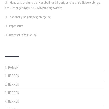
Handballabteilung der Handball- und Sportgemeinschaft Siebengebirge
e.V. Siebengebirgsstr. 65, 53639 Königswinter.
handball@hsg-siebengebirge.de
Impressum
Datenschutzerklärung
DOPPELPASS
1. DAMEN
1. HERREN
2. HERREN
3. HERREN
4. HERREN