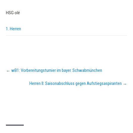
HSG olé
1. Herren
Post
←
wB1: Vorbereitungsturnier im bayer. Schwabmünchen
navigation
Herren II: Saisonabschluss gegen Aufstiegsaspiranten
→
KURZPASS