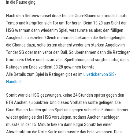
in die Pause ging.
Nach dem Seitenwechsel drückten die Grün-Blauen unermüdlich aufs
Tempo und kämpften sich Tor um Tor heran. Beim 19:20 aus Sicht der
HSG war man dann wieder im Spiel, versäumte es aber, den fälligen
Ausgleich zu erzielen. Gleich mehrmals bekamen die Siebengebirgler
die Chance dazu, scheiterten aber entweder am starken Angelov im
Tor der SG oder man verlor den Ball. So übernahmen dann die Ratzinger
Routiniers Oelze und Lazarov die Spielführung und sorgten dafür, dass
Ratingen am Ende verdient 33:28 gewinnen konnte.
Alle Details zum Spiel in Ratingen gibt es im
Liveticker von SIS-
Handball
.
Somit war die HSG gezwungen, keine 24 Stunden später gegen den
BTB Aachen zu punkten. Und dieses Vorhaben sollte gelingen. Die
Grün-Blauen fanden gut ins Spiel und gingen schnell in Führung. Immer
wieder gelang es der HSG vorzulegen, sodass Aachen nachlegen
musste. In der 15. Minute bekam dann Edgar Schulz bei einer
Abwehraktion die Rote Karte und musste das Feld verlassen. Dies