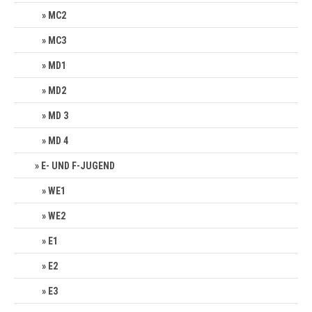
MC2
MC3
MD1
MD2
MD 3
MD 4
E- UND F-JUGEND
WE1
WE2
E1
E2
E3