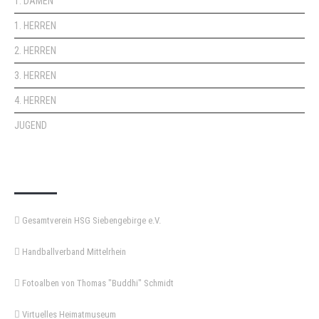
1. DAMEN
1. HERREN
2. HERREN
3. HERREN
4. HERREN
JUGEND
KEMPA-PASS
Gesamtverein HSG Siebengebirge e.V.
Handballverband Mittelrhein
Fotoalben von Thomas "Buddhi" Schmidt
Virtuelles Heimatmuseum