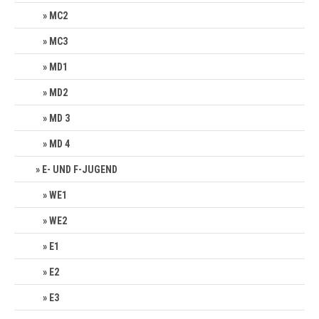
MC2
MC3
MD1
MD2
MD 3
MD 4
E- UND F-JUGEND
WE1
WE2
E1
E2
E3