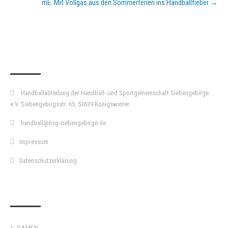
mE: Mit Vollgas aus den Sommerferien ins Handballfieber
→
KURZPASS
Handballabteilung der Handball- und Sportgemeinschaft Siebengebirge
e.V. Siebengebirgsstr. 65, 53639 Königswinter.
handball@hsg-siebengebirge.de
Impressum
Datenschutzerklärung
DOPPELPASS