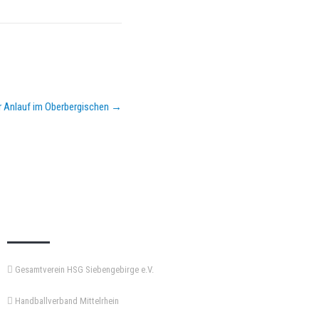
ter Anlauf im Oberbergischen
→
KEMPA-PASS
Gesamtverein HSG Siebengebirge e.V.
Handballverband Mittelrhein