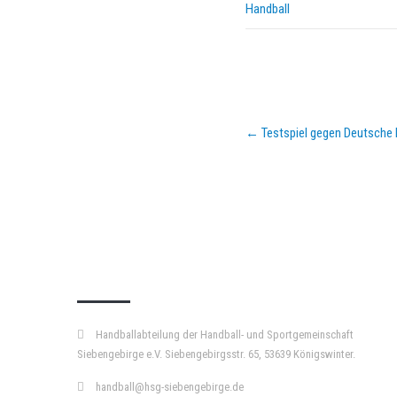
Handball
Post
←
Testspiel gegen Deutsche 
navigation
KURZPASS
Handballabteilung der Handball- und Sportgemeinschaft
Siebengebirge e.V. Siebengebirgsstr. 65, 53639 Königswinter.
handball@hsg-siebengebirge.de