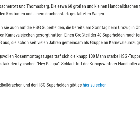
cherrott und Thomasberg. Die etwa 60 großen und kleinen Handballdrachen f
llen Kostümen und einem drachenstark gestalteten Wagen.
sie auch auf die HSG Superhelden, die bereits am Sonntag beim Umzug in Obe
den Karnevalsjecken gesorgt hatten. Einen Großteil der 40 Superhelden machte
 aus, die schon seit vielen Jahren gemeinsam als Gruppe an Karnevalsumzüg
vollen Rosenmontagszuges traf sich die knapp 100 Mann starke HSG-Truppe
stark den typischen “Hey Palupa”-Schlachtruf der Königswinterer Handballer a
ndballdrachen und der HSG Superhelden gibt es
hier zu sehen
.