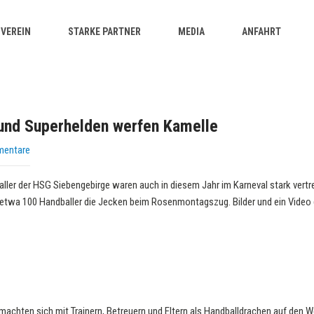
VEREIN
STARKE PARTNER
MEDIA
ANFAHRT
und Superhelden werfen Kamelle
mentare
ller der HSG Siebengebirge waren auch in diesem Jahr im Karneval stark vertr
etwa 100 Handballer die Jecken beim Rosenmontagszug. Bilder und ein Video gi
machten sich mit Trainern, Betreuern und Eltern als Handballdrachen auf den 