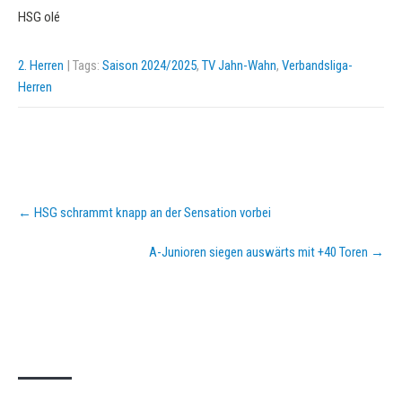
HSG olé
2. Herren
| Tags:
Saison 2024/2025
,
TV Jahn-Wahn
,
Verbandsliga-
Herren
Post
←
HSG schrammt knapp an der Sensation vorbei
navigation
A-Junioren siegen auswärts mit +40 Toren
→
KURZPASS