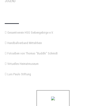
JUGEND
KEMPA-PASS
Gesamtverein HSG Siebengebirge e.V.
Handballverband Mittelrhein
Fotoalben von Thomas "Buddhi" Schmidt
Virtuelles Heimatmuseum
Luis Paulo Stiftung