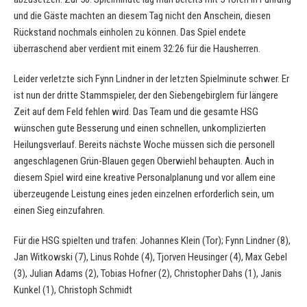
und die Gäste machten an diesem Tag nicht den Anschein, diesen
Rückstand nochmals einholen zu können. Das Spiel endete
überraschend aber verdient mit einem 32:26 für die Hausherren.
Leider verletzte sich Fynn Lindner in der letzten Spielminute schwer. Er
ist nun der dritte Stammspieler, der den Siebengebirglern für längere
Zeit auf dem Feld fehlen wird. Das Team und die gesamte HSG
wünschen gute Besserung und einen schnellen, unkomplizierten
Heilungsverlauf. Bereits nächste Woche müssen sich die personell
angeschlagenen Grün-Blauen gegen Oberwiehl behaupten. Auch in
diesem Spiel wird eine kreative Personalplanung und vor allem eine
überzeugende Leistung eines jeden einzelnen erforderlich sein, um
einen Sieg einzufahren.
Für die HSG spielten und trafen: Johannes Klein (Tor); Fynn Lindner (8),
Jan Witkowski (7), Linus Rohde (4), Tjorven Heusinger (4), Max Gebel
(3), Julian Adams (2), Tobias Hofner (2), Christopher Dahs (1), Janis
Kunkel (1), Christoph Schmidt