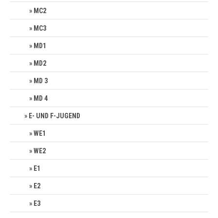
MC2
MC3
MD1
MD2
MD 3
MD 4
E- UND F-JUGEND
WE1
WE2
E1
E2
E3