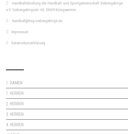
Handballabteilung der Handball- und Sportgemeinschaft Siebengebirge
e.V. Siebengebirgsstr. 65, 53639 Königswinter.
handball@hsg-siebengebirge.de
Impressum
Datenschutzerklärung
DOPPELPASS
1. DAMEN
1. HERREN
2. HERREN
3. HERREN
4. HERREN