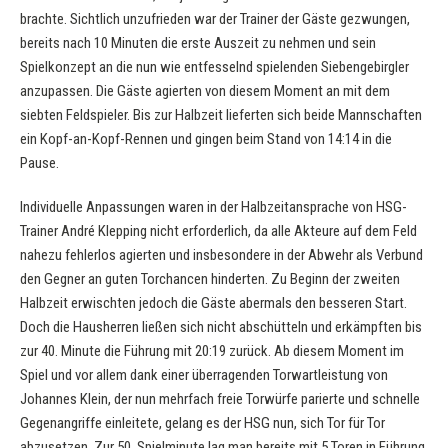
brachte. Sichtlich unzufrieden war der Trainer der Gäste gezwungen,
bereits nach 10 Minuten die erste Auszeit zu nehmen und sein
Spielkonzept an die nun wie entfesselnd spielenden Siebengebirgler
anzupassen. Die Gäste agierten von diesem Moment an mit dem
siebten Feldspieler. Bis zur Halbzeit lieferten sich beide Mannschaften
ein Kopf-an-Kopf-Rennen und gingen beim Stand von 14:14 in die
Pause.
Individuelle Anpassungen waren in der Halbzeitansprache von HSG-
Trainer André Klepping nicht erforderlich, da alle Akteure auf dem Feld
nahezu fehlerlos agierten und insbesondere in der Abwehr als Verbund
den Gegner an guten Torchancen hinderten. Zu Beginn der zweiten
Halbzeit erwischten jedoch die Gäste abermals den besseren Start.
Doch die Hausherren ließen sich nicht abschütteln und erkämpften bis
zur 40. Minute die Führung mit 20:19 zurück. Ab diesem Moment im
Spiel und vor allem dank einer überragenden Torwartleistung von
Johannes Klein, der nun mehrfach freie Torwürfe parierte und schnelle
Gegenangriffe einleitete, gelang es der HSG nun, sich Tor für Tor
abzusetzen. Zur 50. Spielminute lag man bereits mit 5 Toren in Führung