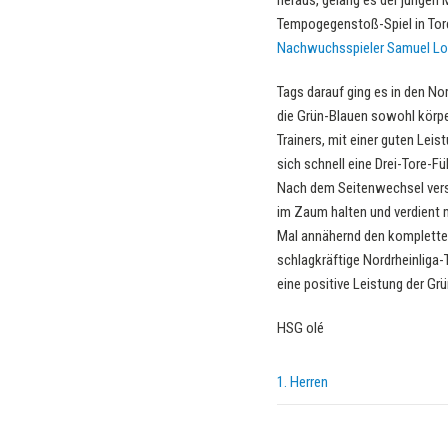
heraus, gelang es der jungen
Tempogegenstoß-Spiel in Tor
Nachwuchsspieler Samuel L
Tags darauf ging es in den Nor
die Grün-Blauen sowohl körpe
Trainers, mit einer guten Lei
sich schnell eine Drei-Tore-F
Nach dem Seitenwechsel versu
im Zaum halten und verdient m
Mal annähernd den kompletten
schlagkräftige Nordrheinliga-
eine positive Leistung der Gr
HSG olé
1. Herren