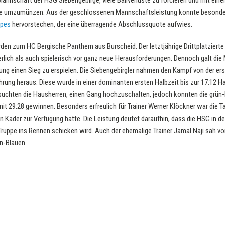
 Mannschaft der HSG Siebengebirge, viele Ballverluste zu forcieren und mit e
e umzumünzen. Aus der geschlossenen Mannschaftsleistung konnte besonders
opes
hervorstechen, der eine überragende Abschlussquote aufwies.
den zum HC Bergische Panthern aus Burscheid. Der letztjährige Drittplatzierte 
rlich als auch spielerisch vor ganz neue Herausforderungen. Dennoch galt di
stung einen Sieg zu erspielen. Die Siebengebirgler nahmen den Kampf von der e
ührung heraus. Diese wurde in einer dominanten ersten Halbzeit bis zur 17:12 
chten die Hausherren, einen Gang hochzuschalten, jedoch konnten die grün-
it 29:28 gewinnen. Besonders erfreulich für Trainer Werner Klöckner war die 
 Kader zur Verfügung hatte. Die Leistung deutet daraufhin, dass die HSG in d
Truppe ins Rennen schicken wird. Auch der ehemalige Trainer Jamal Naji sah v
ün-Blauen.