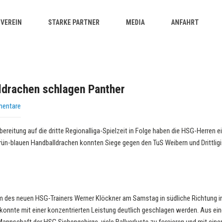
VEREIN
STARKE PARTNER
MEDIA
ANFAHRT
lldrachen schlagen Panther
mentare
ereitung auf die dritte Regionalliga-Spielzeit in Folge haben die HSG-Herren e
rün-blauen Handballdrachen konnten Siege gegen den TuS Weibern und Drittlig
am des neuen HSG-Trainers Werner Klöckner am Samstag in südliche Richtung 
 konnte mit einer konzentrierten Leistung deutlich geschlagen werden. Aus ei