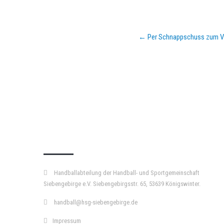
Post
←
Per Schnappschuss zum Vol
navigation
KURZPASS
Handballabteilung der Handball- und Sportgemeinschaft
Siebengebirge e.V. Siebengebirgsstr. 65, 53639 Königswinter.
handball@hsg-siebengebirge.de
Impressum