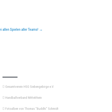
i allen Spielen aller Teams!
→
KEMPA-PASS
Gesamtverein HSG Siebengebirge e.V.
Handballverband Mittelrhein
Fotoalben von Thomas "Buddhi" Schmidt