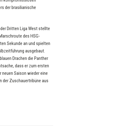
inem kompromisslosen
 der brasilianische
der Dritten Liga West stellte
e Marschroute des HSG-
rsten Sekunde an und spielten
Halbzeitführung ausgebaut.
blauen Drachen die Panther
Tatsache, dass er zum ersten
er neuen Saison wieder eine
on der Zuschauertribüne aus