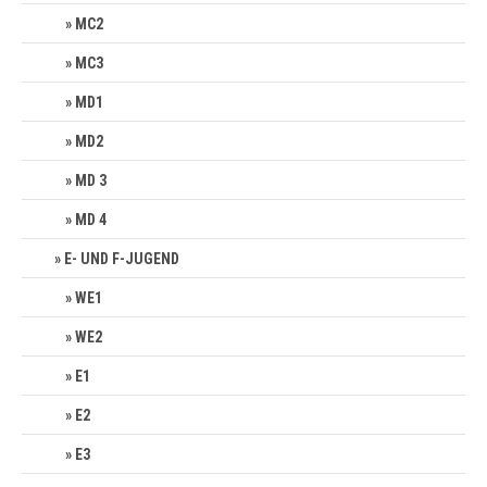
MC2
MC3
MD1
MD2
MD 3
MD 4
E- UND F-JUGEND
WE1
WE2
E1
E2
E3