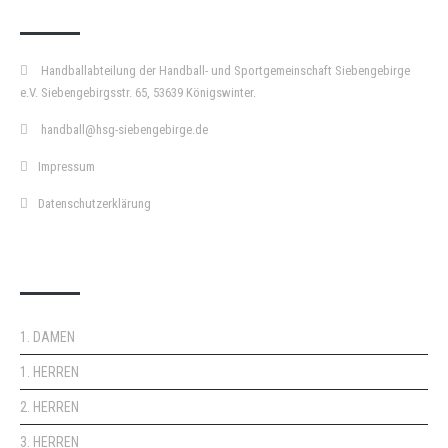
Handballabteilung der Handball- und Sportgemeinschaft Siebengebirge
e.V. Siebengebirgsstr. 65, 53639 Königswinter.
handball@hsg-siebengebirge.de
Impressum
Datenschutzerklärung
DOPPELPASS
1. DAMEN
1. HERREN
2. HERREN
3. HERREN