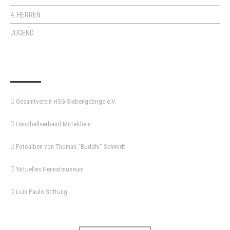
4. HERREN
JUGEND
KEMPA-PASS
Gesamtverein HSG Siebengebirge e.V.
Handballverband Mittelrhein
Fotoalben von Thomas "Buddhi" Schmidt
Virtuelles Heimatmuseum
Luis Paulo Stiftung