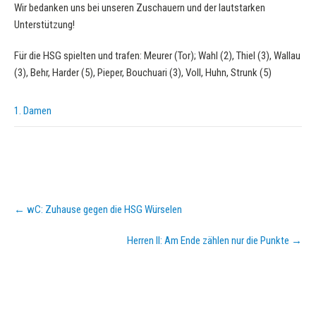
Wir bedanken uns bei unseren Zuschauern und der lautstarken
Unterstützung!
Für die HSG spielten und trafen: Meurer (Tor); Wahl (2), Thiel (3), Wallau
(3), Behr, Harder (5), Pieper, Bouchuari (3), Voll, Huhn, Strunk (5)
1. Damen
Post
←
wC: Zuhause gegen die HSG Würselen
navigation
Herren II: Am Ende zählen nur die Punkte
→
KURZPASS