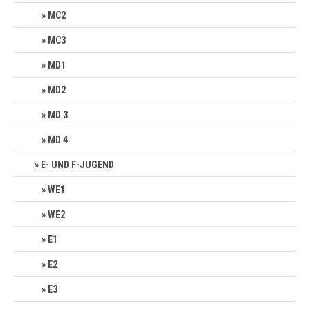
MC2
MC3
MD1
MD2
MD 3
MD 4
E- UND F-JUGEND
WE1
WE2
E1
E2
E3