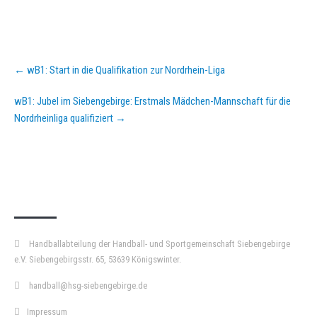
Post
←
wB1: Start in die Qualifikation zur Nordrhein-Liga
navigation
wB1: Jubel im Siebengebirge: Erstmals Mädchen-Mannschaft für die
Nordrheinliga qualifiziert
→
KURZPASS
Handballabteilung der Handball- und Sportgemeinschaft Siebengebirge
e.V. Siebengebirgsstr. 65, 53639 Königswinter.
handball@hsg-siebengebirge.de
Impressum