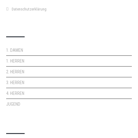
Datenschutzerklärung
DOPPELPASS
1. DAMEN
1. HERREN
2. HERREN
3. HERREN
4. HERREN
JUGEND
KEMPA-PASS