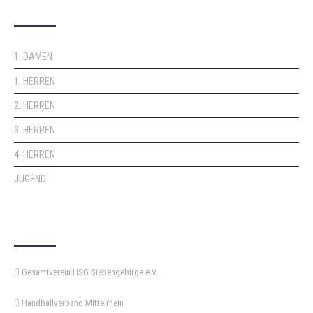
DOPPELPASS
1. DAMEN
1. HERREN
2. HERREN
3. HERREN
4. HERREN
JUGEND
KEMPA-PASS
Gesamtverein HSG Siebengebirge e.V.
Handballverband Mittelrhein