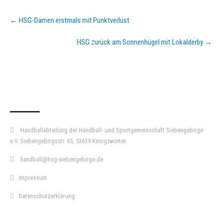
Post
←
HSG-Damen erstmals mit Punktverlust
navigation
HSG zurück am Sonnenhügel mit Lokalderby
→
KURZPASS
Handballabteilung der Handball- und Sportgemeinschaft Siebengebirge
e.V. Siebengebirgsstr. 65, 53639 Königswinter.
handball@hsg-siebengebirge.de
Impressum
Datenschutzerklärung