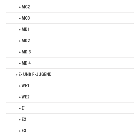
MC2
MC3
MD1
MD2
MD 3
MD 4
E- UND F-JUGEND
WE1
WE2
E1
E2
E3