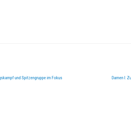
gskampf und Spitzengruppe im Fokus
Damen I: Z
DOPPELPASS