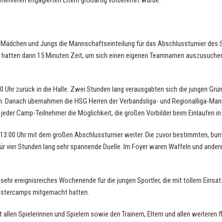
mehreren engagierten Eltern großartig vorbereitet wurde.
Mädchen und Jungs die Mannschaftseinteilung für das Abschlussturnier des S
 hatten dann 15 Minuten Zeit, um sich einen eigenen Teamnamen auszusuchen 
 Uhr zurück in die Halle. Zwei Stunden lang verausgabten sich die jungen Grü
. Danach übernahmen die HSG Herren der Verbandsliga- und Regionalliga-Manns
 jeder Camp-Teilnehmer die Möglichkeit, die großen Vorbilder beim Einlaufen in 
3:00 Uhr mit dem großen Abschlussturnier weiter. Die zuvor bestimmten, bun
ür vier Stunden lang sehr spannende Duelle. Im Foyer waren Waffeln und andere
sehr ereignisreiches Wochenende für die jungen Sportler, die mit tollem Einsatz
stercamps mitgemacht hatten.
 allen Spielerinnen und Spielern sowie den Trainern, Eltern und allen weiteren f