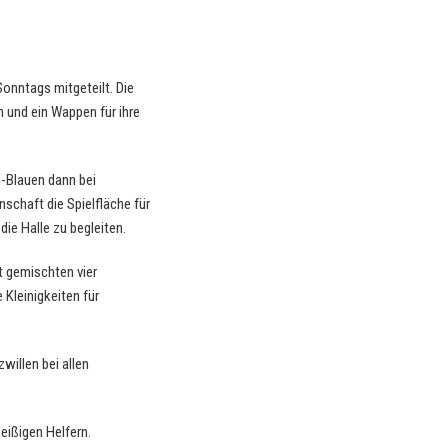
onntags mitgeteilt. Die
und ein Wappen für ihre
n-Blauen dann bei
chaft die Spielfläche für
die Halle zu begleiten.
t gemischten vier
 Kleinigkeiten für
willen bei allen
leißigen Helfern.