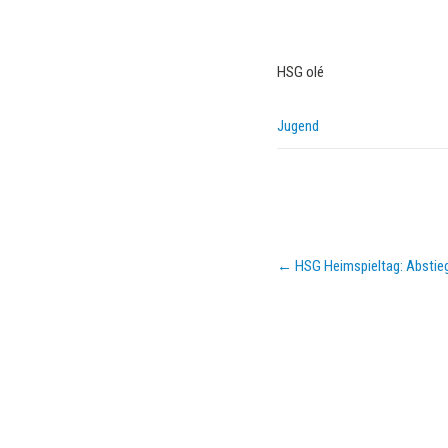
HSG olé
Jugend
Post
←
HSG Heimspieltag: Abstie
navigation
KURZPASS