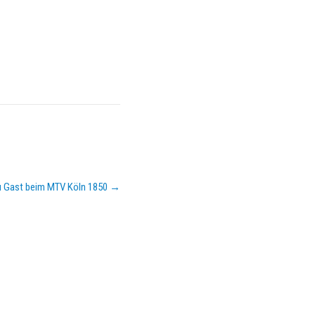
u Gast beim MTV Köln 1850
→
KEMPA-PASS