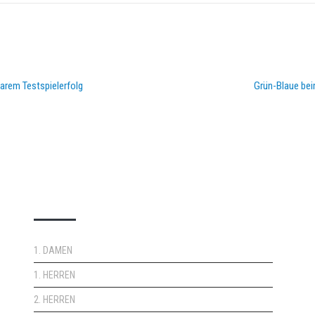
larem Testspielerfolg
Grün-Blaue bei
DOPPELPASS
1. DAMEN
1. HERREN
2. HERREN