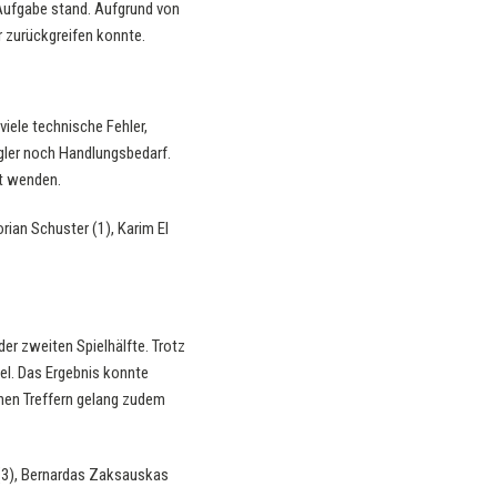
 Aufgabe stand. Aufgrund von
r zurückgreifen konnte.
iele technische Fehler,
gler noch Handlungsbedarf.
ht wenden.
orian Schuster (1), Karim El
der zweiten Spielhälfte. Trotz
el. Das Ergebnis konnte
nen Treffern gelang zudem
rn (3), Bernardas Zaksauskas