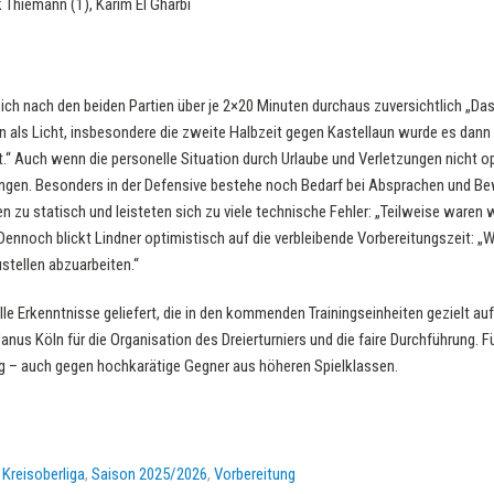
k Thiemann (1), Karim El Gharbi
sich nach den beiden Partien über je 2×20 Minuten durchaus zuversichtlich „Da
 als Licht, insbesondere die zweite Halbzeit gegen Kastellaun wurde es dann 
t.“ Auch wenn die personelle Situation durch Urlaube und Verletzungen nicht op
ngen. Besonders in der Defensive bestehe noch Bedarf bei Absprachen und B
en zu statisch und leisteten sich zu viele technische Fehler: „Teilweise waren 
ennoch blickt Lindner optimistisch auf die verbleibende Vorbereitungszeit: „
stellen abzuarbeiten.“
lle Erkenntnisse geliefert, die in den kommenden Trainingseinheiten gezielt au
us Köln für die Organisation des Dreierturniers und die faire Durchführung. F
 – auch gegen hochkarätige Gegner aus höheren Spielklassen.
,
Kreisoberliga
,
Saison 2025/2026
,
Vorbereitung