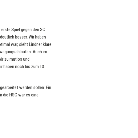
s erste Spiel gegen den SC
deutlich besser. Wir haben
timal war, sieht Lindner klare
ewegungsabläufen. Auch im
wir zu mutlos und
Wir haben noch bis zum 13.
fgearbeitet werden sollen. Ein
ür die HSG war es eine