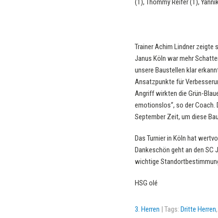
(1), Thommy Reifer (1), Yanni
Trainer Achim Lindner zeigte 
Janus Köln war mehr Schatten
unsere Baustellen klar erkann
Ansatzpunkte für Verbesseru
Angriff wirkten die Grün-Blau
emotionslos“, so der Coach. D
September Zeit, um diese Bau
Das Turnier in Köln hat wertvo
Dankeschön geht an den SC Jan
wichtige Standortbestimmung
HSG olé
3. Herren
| Tags:
Dritte Herren