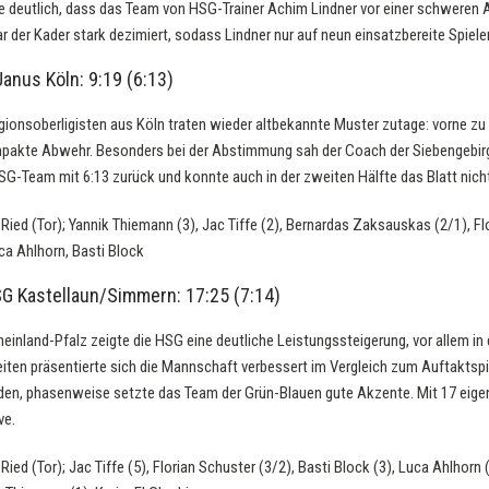
de deutlich, dass das Team von HSG-Trainer Achim Lindner vor einer schweren
 der Kader stark dezimiert, sodass Lindner nur auf neun einsatzbereite Spiele
anus Köln: 9:19 (6:13)
ionsoberligisten aus Köln traten wieder altbekannte Muster zutage: vorne zu v
ompakte Abwehr. Besonders bei der Abstimmung sah der Coach der Siebengebir
HSG-Team mit 6:13 zurück und konnte auch in der zweiten Hälfte das Blatt nic
 Ried (Tor); Yannik Thiemann (3), Jac Tiffe (2), Bernardas Zaksauskas (2/1), Fl
ca Ahlhorn, Basti Block
G Kastellaun/Simmern: 17:25 (7:14)
einland-Pfalz zeigte die HSG eine deutliche Leistungssteigerung, vor allem in 
ten präsentierte sich die Mannschaft verbessert im Vergleich zum Auftaktspi
den, phasenweise setzte das Team der Grün-Blauen gute Akzente. Mit 17 eige
ve.
 Ried (Tor); Jac Tiffe (5), Florian Schuster (3/2), Basti Block (3), Luca Ahlho