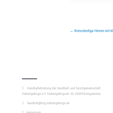
Post
←
Kreisoberliga-Herren mit k
navigation
KURZPASS
Handballabteilung der Handball- und Sportgemeinschaft
Siebengebirge e.V. Siebengebirgsstr. 65, 53639 Königswinter.
handball@hsg-siebengebirge.de
Impressum