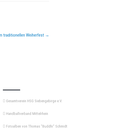
m traditionellen Weiherfest
→
KEMPA-PASS
Gesamtverein HSG Siebengebirge e.V.
Handballverband Mittelrhein
Fotoalben von Thomas "Buddhi" Schmidt