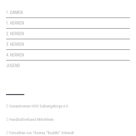
1. DAMEN
1. HERREN
2. HERREN
3. HERREN
4. HERREN
JUGEND
KEMPA-PASS
Gesamtverein HSG Siebengebirge e.V.
Handballverband Mittelrhein
Fotoalben von Thomas "Buddhi" Schmidt