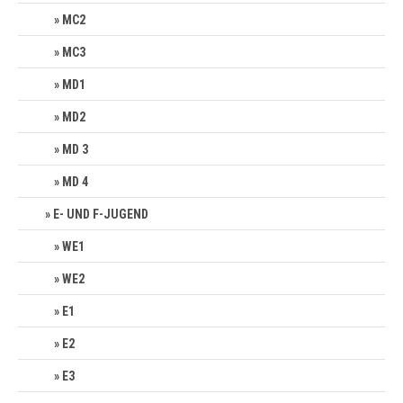
MC2
MC3
MD1
MD2
MD 3
MD 4
E- UND F-JUGEND
WE1
WE2
E1
E2
E3