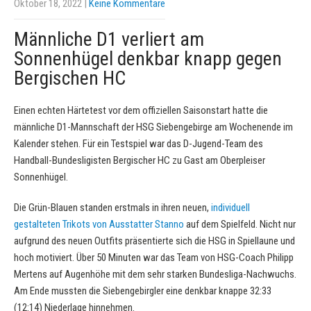
Oktober 18, 2022
|
Keine Kommentare
Männliche D1 verliert am
Sonnenhügel denkbar knapp gegen
Bergischen HC
Einen echten Härtetest vor dem offiziellen Saisonstart hatte die
männliche D1-Mannschaft der HSG Siebengebirge am Wochenende im
Kalender stehen. Für ein Testspiel war das D-Jugend-Team des
Handball-Bundesligisten Bergischer HC zu Gast am Oberpleiser
Sonnenhügel.
Die Grün-Blauen standen erstmals in ihren neuen,
individuell
gestalteten Trikots von Ausstatter Stanno
auf dem Spielfeld. Nicht nur
aufgrund des neuen Outfits präsentierte sich die HSG in Spiellaune und
hoch motiviert. Über 50 Minuten war das Team von HSG-Coach Philipp
Mertens auf Augenhöhe mit dem sehr starken Bundesliga-Nachwuchs.
Am Ende mussten die Siebengebirgler eine denkbar knappe 32:33
(12:14) Niederlage hinnehmen.