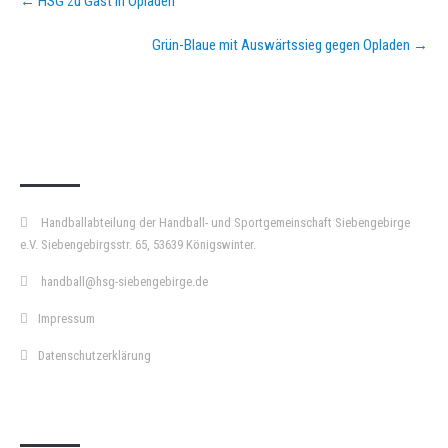
←
HSG zu Gast in Opladen
navigation
Grün-Blaue mit Auswärtssieg gegen Opladen
→
KURZPASS
Handballabteilung der Handball- und Sportgemeinschaft Siebengebirge
e.V. Siebengebirgsstr. 65, 53639 Königswinter.
handball@hsg-siebengebirge.de
Impressum
Datenschutzerklärung
DOPPELPASS