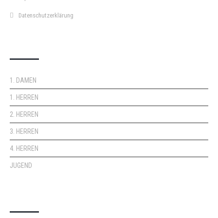
Datenschutzerklärung
DOPPELPASS
1. DAMEN
1. HERREN
2. HERREN
3. HERREN
4. HERREN
JUGEND
KEMPA-PASS