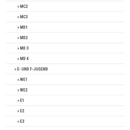
MC2
MC3
MD1
MD2
MD 3
MD 4
E- UND F-JUGEND
WE1
WE2
E1
E2
E3