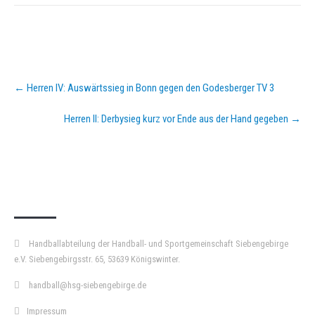
Post
←
Herren IV: Auswärtssieg in Bonn gegen den Godesberger TV 3
navigation
Herren II: Derbysieg kurz vor Ende aus der Hand gegeben
→
KURZPASS
Handballabteilung der Handball- und Sportgemeinschaft Siebengebirge
e.V. Siebengebirgsstr. 65, 53639 Königswinter.
handball@hsg-siebengebirge.de
Impressum