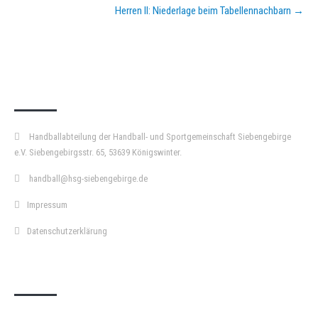
Herren II: Niederlage beim Tabellennachbarn
→
KURZPASS
Handballabteilung der Handball- und Sportgemeinschaft Siebengebirge
e.V. Siebengebirgsstr. 65, 53639 Königswinter.
handball@hsg-siebengebirge.de
Impressum
Datenschutzerklärung
DOPPELPASS