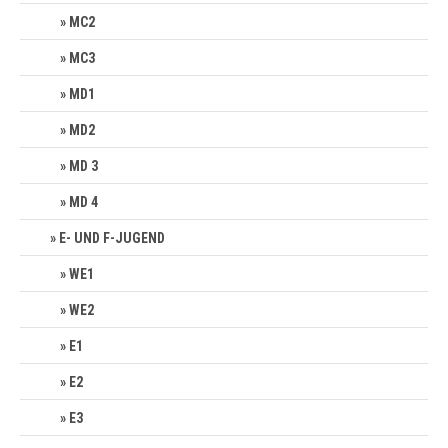
MC2
MC3
MD1
MD2
MD 3
MD 4
E- UND F-JUGEND
WE1
WE2
E1
E2
E3