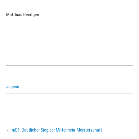
Matthias Reintgen
Jugend
Post
←
mB1: Deutlicher Sieg der Mittelrhein-Meisterschaft
navigation