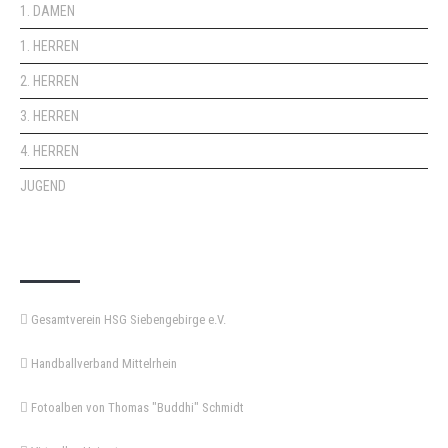
1. DAMEN
1. HERREN
2. HERREN
3. HERREN
4. HERREN
JUGEND
KEMPA-PASS
Gesamtverein HSG Siebengebirge e.V.
Handballverband Mittelrhein
Fotoalben von Thomas "Buddhi" Schmidt