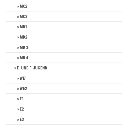
MC2
MC3
MD1
MD2
MD 3
MD 4
E- UND F-JUGEND
WE1
WE2
E1
E2
E3