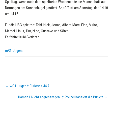
Spieltag, wenn nach dem spielfreien Wochenende die Mannschaft aus
Dormagen am Sonnenhügel gastiert. Anpfiff ist am Samstag, den 14.10
um 14:15.
Für die HSG spielten: Tobi, Nick, Jonah, Albert, Marc, Finn, Mirko,
Marcel, Linus, Tim, Nico, Gustavo und Sören
Es fehlte: Kubi (verletzt
mB1-Jugend
Post
←
wC1-Jugend: Furioses 44:7
navigation
Damen I: Nicht aggressiv genug: Polizei kassiert die Punkte
→