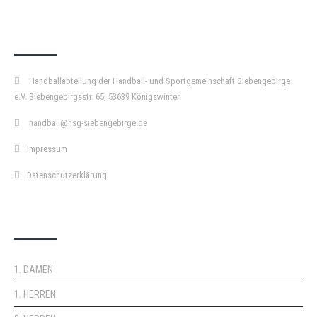
KURZPASS
Handballabteilung der Handball- und Sportgemeinschaft Siebengebirge
e.V. Siebengebirgsstr. 65, 53639 Königswinter.
handball@hsg-siebengebirge.de
Impressum
Datenschutzerklärung
DOPPELPASS
1. DAMEN
1. HERREN