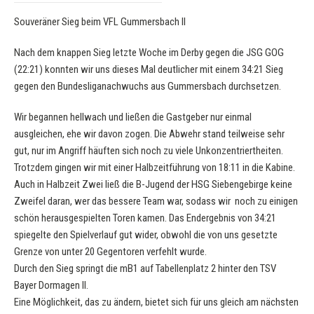
Souveräner Sieg beim VFL Gummersbach II
Nach dem knappen Sieg letzte Woche im Derby gegen die JSG GOG
(22:21) konnten wir uns dieses Mal deutlicher mit einem 34:21 Sieg
gegen den Bundesliganachwuchs aus Gummersbach durchsetzen.
Wir begannen hellwach und ließen die Gastgeber nur einmal
ausgleichen, ehe wir davon zogen. Die Abwehr stand teilweise sehr
gut, nur im Angriff häuften sich noch zu viele Unkonzentriertheiten.
Trotzdem gingen wir mit einer Halbzeitführung von 18:11 in die Kabine.
Auch in Halbzeit Zwei ließ die B-Jugend der HSG Siebengebirge keine
Zweifel daran, wer das bessere Team war, sodass wir noch zu einigen
schön herausgespielten Toren kamen. Das Endergebnis von 34:21
spiegelte den Spielverlauf gut wider, obwohl die von uns gesetzte
Grenze von unter 20 Gegentoren verfehlt wurde.
Durch den Sieg springt die mB1 auf Tabellenplatz 2 hinter den TSV
Bayer Dormagen II.
Eine Möglichkeit, das zu ändern, bietet sich für uns gleich am nächsten