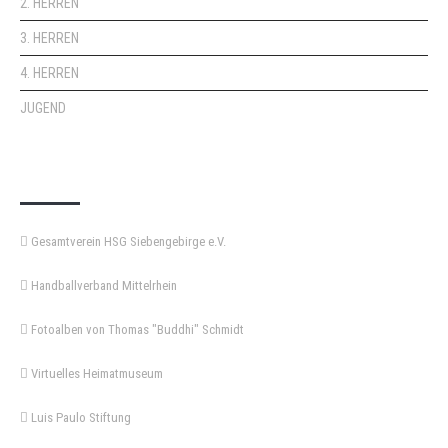
2. HERREN
3. HERREN
4. HERREN
JUGEND
KEMPA-PASS
Gesamtverein HSG Siebengebirge e.V.
Handballverband Mittelrhein
Fotoalben von Thomas "Buddhi" Schmidt
Virtuelles Heimatmuseum
Luis Paulo Stiftung