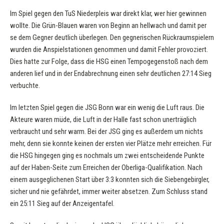
Im Spiel gegen den TuS Niederpleis war direkt klar, wer hier gewinnen
wollte. Die Grün-Blauen waren von Beginn an hellwach und damit per
se dem Gegner deutlich überlegen. Den gegnerischen Rückraumspielern
wurden die Anspielstationen genommen und damit Fehler provoziert.
Dies hatte zur Folge, dass die HSG einen Tempogegenstoß nach dem
anderen lief und in der Endabrechnung einen sehr deutlichen 27:14 Sieg
verbuchte.
Im letzten Spiel gegen die JSG Bonn war ein wenig die Luft raus. Die
Akteure waren müde, die Luft in der Halle fast schon unerträglich
verbraucht und sehr warm. Bei der JSG ging es außerdem um nichts
mehr, denn sie konnte keinen der ersten vier Plätze mehr erreichen. Für
die HSG hingegen ging es nochmals um zwei entscheidende Punkte
auf der Haben-Seite zum Erreichen der Oberliga-Qualifikation. Nach
einem ausgeglichenen Start über 3:3 konnten sich die Siebengebirgler,
sicher und nie gefährdet, immer weiter absetzen. Zum Schluss stand
ein 25:11 Sieg auf der Anzeigentafel.