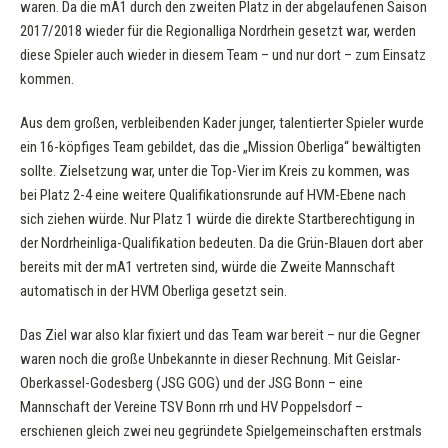
waren. Da die mA1 durch den zweiten Platz in der abgelaufenen Saison
2017/2018 wieder für die Regionalliga Nordrhein gesetzt war, werden
diese Spieler auch wieder in diesem Team – und nur dort – zum Einsatz
kommen.
Aus dem großen, verbleibenden Kader junger, talentierter Spieler wurde
ein 16-köpfiges Team gebildet, das die „Mission Oberliga“ bewältigten
sollte. Zielsetzung war, unter die Top-Vier im Kreis zu kommen, was
bei Platz 2-4 eine weitere Qualifikationsrunde auf HVM-Ebene nach
sich ziehen würde. Nur Platz 1 würde die direkte Startberechtigung in
der Nordrheinliga-Qualifikation bedeuten. Da die Grün-Blauen dort aber
bereits mit der mA1 vertreten sind, würde die Zweite Mannschaft
automatisch in der HVM Oberliga gesetzt sein.
Das Ziel war also klar fixiert und das Team war bereit – nur die Gegner
waren noch die große Unbekannte in dieser Rechnung. Mit Geislar-
Oberkassel-Godesberg (JSG GOG) und der JSG Bonn – eine
Mannschaft der Vereine TSV Bonn rrh und HV Poppelsdorf –
erschienen gleich zwei neu gegründete Spielgemeinschaften erstmals