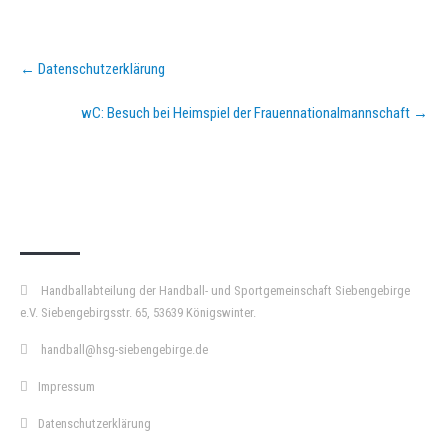
Post
←
Datenschutzerklärung
navigation
wC: Besuch bei Heimspiel der Frauennationalmannschaft
→
KURZPASS
Handballabteilung der Handball- und Sportgemeinschaft Siebengebirge
e.V. Siebengebirgsstr. 65, 53639 Königswinter.
handball@hsg-siebengebirge.de
Impressum
Datenschutzerklärung