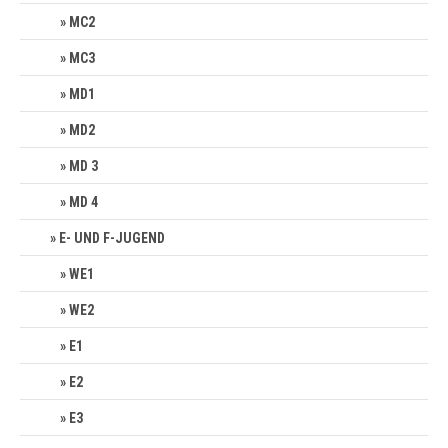
MC2
MC3
MD1
MD2
MD 3
MD 4
E- UND F-JUGEND
WE1
WE2
E1
E2
E3