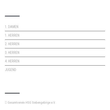
DOPPELPASS
1. DAMEN
1. HERREN
2. HERREN
3. HERREN
4. HERREN
JUGEND
KEMPA-PASS
Gesamtverein HSG Siebengebirge e.V.