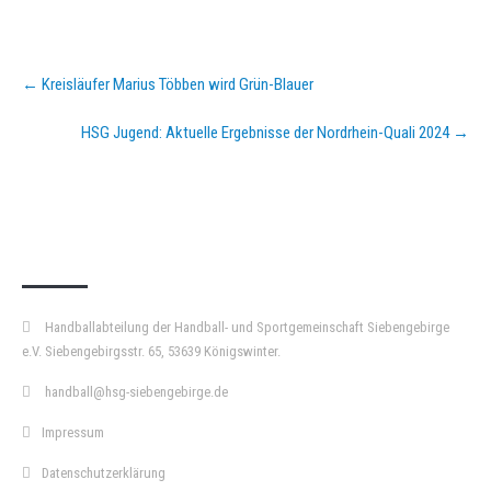
Post
←
Kreisläufer Marius Többen wird Grün-Blauer
navigation
HSG Jugend: Aktuelle Ergebnisse der Nordrhein-Quali 2024
→
KURZPASS
Handballabteilung der Handball- und Sportgemeinschaft Siebengebirge
e.V. Siebengebirgsstr. 65, 53639 Königswinter.
handball@hsg-siebengebirge.de
Impressum
Datenschutzerklärung