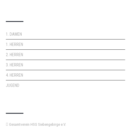
DOPPELPASS
1. DAMEN
1. HERREN
2. HERREN
3. HERREN
4. HERREN
JUGEND
KEMPA-PASS
Gesamtverein HSG Siebengebirge e.V.