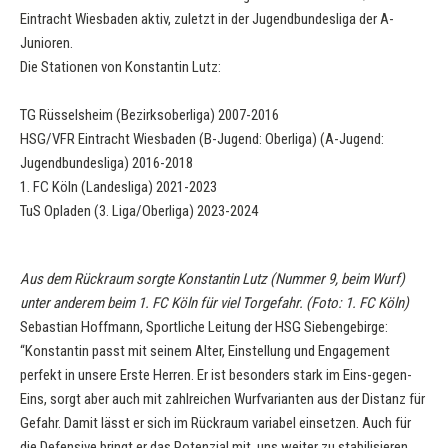
Eintracht Wiesbaden aktiv, zuletzt in der Jugendbundesliga der A-
Junioren.
Die Stationen von Konstantin Lutz:
TG Rüsselsheim (Bezirksoberliga) 2007-2016
HSG/VFR Eintracht Wiesbaden (B-Jugend: Oberliga) (A-Jugend:
Jugendbundesliga) 2016-2018
1. FC Köln (Landesliga) 2021-2023
TuS Opladen (3. Liga/Oberliga) 2023-2024
Aus dem Rückraum sorgte Konstantin Lutz (Nummer 9, beim Wurf)
unter anderem beim 1. FC Köln für viel Torgefahr. (Foto: 1. FC Köln)
Sebastian Hoffmann, Sportliche Leitung der HSG Siebengebirge:
“Konstantin passt mit seinem Alter, Einstellung und Engagement
perfekt in unsere Erste Herren. Er ist besonders stark im Eins-gegen-
Eins, sorgt aber auch mit zahlreichen Wurfvarianten aus der Distanz für
Gefahr. Damit lässt er sich im Rückraum variabel einsetzen. Auch für
die Defensive bringt er das Potenzial mit, uns weiter zu stabilisieren