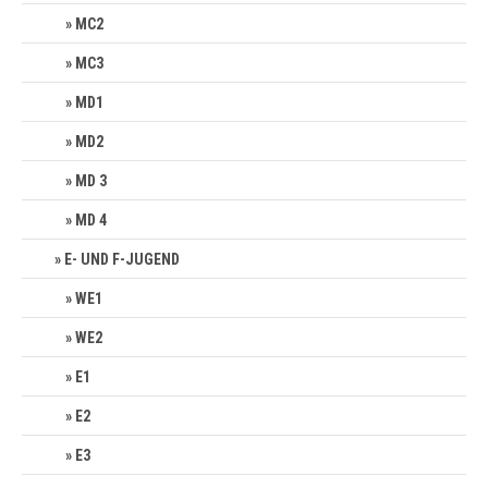
MC2
MC3
MD1
MD2
MD 3
MD 4
E- UND F-JUGEND
WE1
WE2
E1
E2
E3