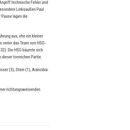
Angriff technische Fehler und
sbesondere Linksaußen Paul
r Pause lagen die
hrung aus, ehe ein kleiner
ngs verlor das Team von HSG-
7:32). Die HSG bäumte sich
 dieser torreichen Partie.
sser (3), Stein (1), Arancibia
iner richtungsweisenden