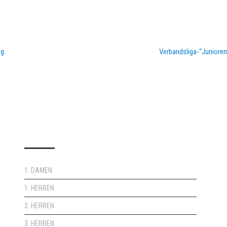
eg
Verbandsliga-“Juniore
DOPPELPASS
1. DAMEN
1. HERREN
2. HERREN
3. HERREN