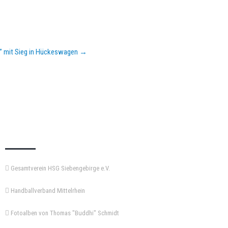
n” mit Sieg in Hückeswagen
→
KEMPA-PASS
Gesamtverein HSG Siebengebirge e.V.
Handballverband Mittelrhein
Fotoalben von Thomas "Buddhi" Schmidt