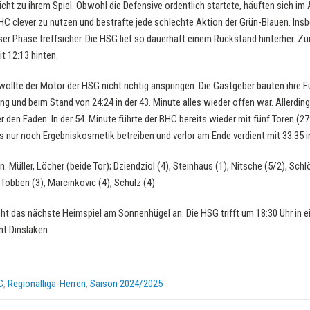
cht zu ihrem Spiel. Obwohl die Defensive ordentlich startete, häuften sich im 
HC clever zu nutzen und bestrafte jede schlechte Aktion der Grün-Blauen. In
ser Phase treffsicher. Die HSG lief so dauerhaft einem Rückstand hinterher. Zu
it 12:13 hinten.
wollte der Motor der HSG nicht richtig anspringen. Die Gastgeber bauten ihre Fü
ng und beim Stand von 24:24 in der 43. Minute alles wieder offen war. Allerdi
den Faden: In der 54. Minute führte der BHC bereits wieder mit fünf Toren (2
s nur noch Ergebniskosmetik betreiben und verlor am Ende verdient mit 33:35 in
: Müller, Löcher (beide Tor); Dziendziol (4), Steinhaus (1), Nitsche (5/2), Schlö
, Többen (3), Marcinkovic (4), Schulz (4)
das nächste Heimspiel am Sonnenhügel an. Die HSG trifft um 18:30 Uhr in e
t Dinslaken.
C
,
Regionalliga-Herren
,
Saison 2024/2025