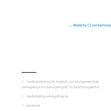
Post
←
Weibliche C2 mit Kantersi
navigation
KURZPASS
Handballabteilung der Handball- und Sportgemeinschaft
Siebengebirge e.V. Siebengebirgsstr. 65, 53639 Königswinter.
handball@hsg-siebengebirge.de
Impressum