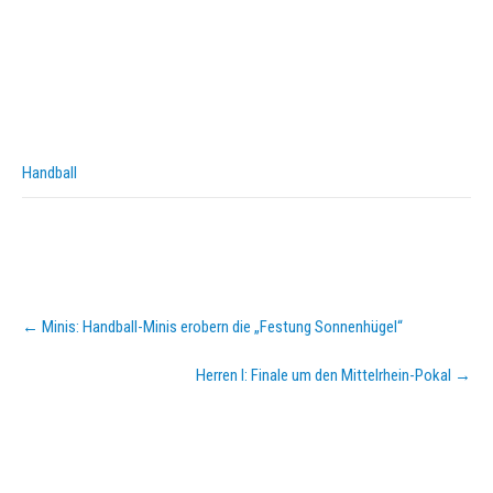
Handball
Post
←
Minis: Handball-Minis erobern die „Festung Sonnenhügel“
navigation
Herren I: Finale um den Mittelrhein-Pokal
→
KURZPASS