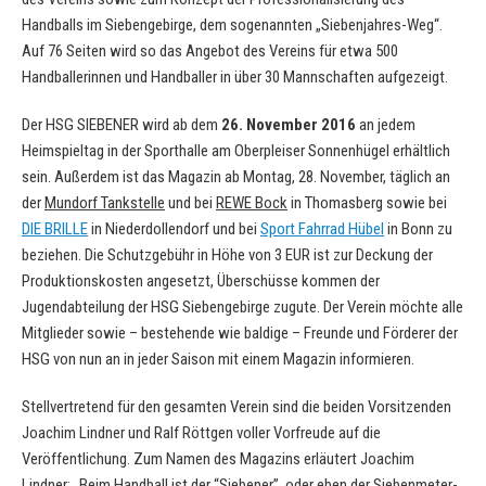
Handballs im Siebengebirge, dem sogenannten „Siebenjahres-Weg“.
Auf 76 Seiten wird so das Angebot des Vereins für etwa 500
Handballerinnen und Handballer in über 30 Mannschaften aufgezeigt.
Der HSG SIEBENER wird ab dem
26. November 2016
an jedem
Heimspieltag in der Sporthalle am Oberpleiser Sonnenhügel erhältlich
sein. Außerdem ist das Magazin ab Montag, 28. November, täglich an
der
Mundorf Tankstelle
und bei
REWE Bock
in Thomasberg sowie bei
DIE BRILLE
in Niederdollendorf und bei
Sport Fahrrad Hübel
in Bonn zu
beziehen. Die Schutzgebühr in Höhe von 3 EUR ist zur Deckung der
Produktionskosten angesetzt, Überschüsse kommen der
Jugendabteilung der HSG Siebengebirge zugute. Der Verein möchte alle
Mitglieder sowie – bestehende wie baldige – Freunde und Förderer der
HSG von nun an in jeder Saison mit einem Magazin informieren.
Stellvertretend für den gesamten Verein sind die beiden Vorsitzenden
Joachim Lindner und Ralf Röttgen voller Vorfreude auf die
Veröffentlichung. Zum Namen des Magazins erläutert Joachim
Lindner: „Beim Handball ist der “Siebener”, oder eben der Siebenmeter-