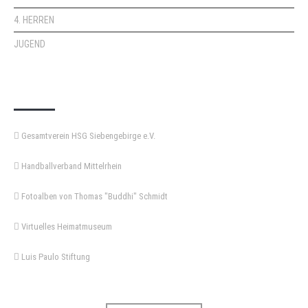
4. HERREN
JUGEND
KEMPA-PASS
Gesamtverein HSG Siebengebirge e.V.
Handballverband Mittelrhein
Fotoalben von Thomas "Buddhi" Schmidt
Virtuelles Heimatmuseum
Luis Paulo Stiftung