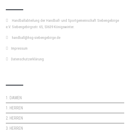
Handballabteilung der Handball- und Sportgemeinschaft Siebengebirge
e.V. Siebengebirgsstr. 65, 53639 Königswinter.
handball@hsg-siebengebirge.de
Impressum
Datenschutzerklärung
DOPPELPASS
1. DAMEN
1. HERREN
2. HERREN
3. HERREN