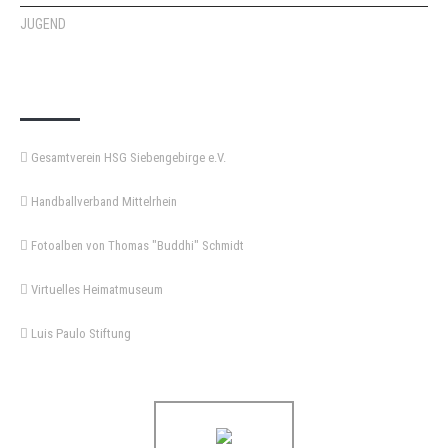
JUGEND
KEMPA-PASS
Gesamtverein HSG Siebengebirge e.V.
Handballverband Mittelrhein
Fotoalben von Thomas "Buddhi" Schmidt
Virtuelles Heimatmuseum
Luis Paulo Stiftung