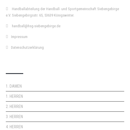
Handballabteilung der Handball- und Sportgemeinschaft Siebengebirge
e.V. Siebengebirgsstr. 65, 53639 Königswinter.
handball@hsg-siebengebirge.de
Impressum
Datenschutzerklärung
DOPPELPASS
1. DAMEN
1. HERREN
2. HERREN
3. HERREN
4. HERREN