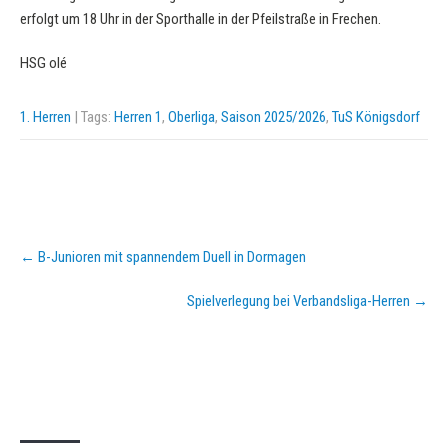
erfolgt um 18 Uhr in der Sporthalle in der Pfeilstraße in Frechen.
HSG olé
1. Herren
| Tags:
Herren 1
,
Oberliga
,
Saison 2025/2026
,
TuS Königsdorf
Post
←
B-Junioren mit spannendem Duell in Dormagen
navigation
Spielverlegung bei Verbandsliga-Herren
→
KURZPASS