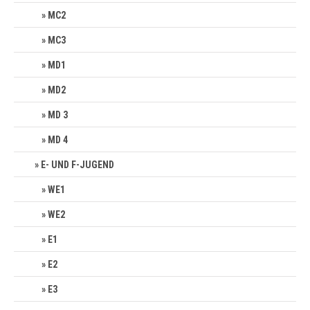
MC2
MC3
MD1
MD2
MD 3
MD 4
E- UND F-JUGEND
WE1
WE2
E1
E2
E3