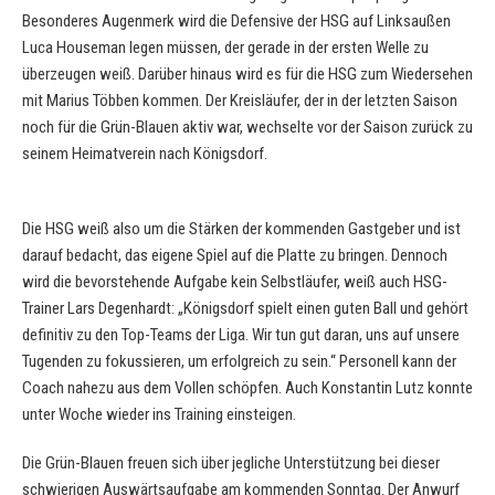
Besonderes Augenmerk wird die Defensive der HSG auf Linksaußen
Luca Houseman legen müssen, der gerade in der ersten Welle zu
überzeugen weiß. Darüber hinaus wird es für die HSG zum Wiedersehen
mit Marius Többen kommen. Der Kreisläufer, der in der letzten Saison
noch für die Grün-Blauen aktiv war, wechselte vor der Saison zurück zu
seinem Heimatverein nach Königsdorf.
Die HSG weiß also um die Stärken der kommenden Gastgeber und ist
darauf bedacht, das eigene Spiel auf die Platte zu bringen. Dennoch
wird die bevorstehende Aufgabe kein Selbstläufer, weiß auch HSG-
Trainer Lars Degenhardt: „Königsdorf spielt einen guten Ball und gehört
definitiv zu den Top-Teams der Liga. Wir tun gut daran, uns auf unsere
Tugenden zu fokussieren, um erfolgreich zu sein.“ Personell kann der
Coach nahezu aus dem Vollen schöpfen. Auch Konstantin Lutz konnte
unter Woche wieder ins Training einsteigen.
Die Grün-Blauen freuen sich über jegliche Unterstützung bei dieser
schwierigen Auswärtsaufgabe am kommenden Sonntag. Der Anwurf