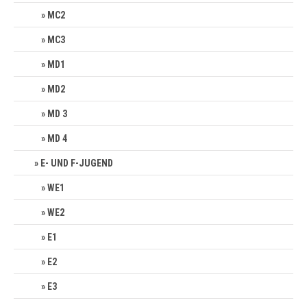
MC2
MC3
MD1
MD2
MD 3
MD 4
E- UND F-JUGEND
WE1
WE2
E1
E2
E3