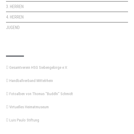
3. HERREN
4. HERREN
JUGEND
KEMPA-PASS
Gesamtverein HSG Siebengebirge e.V.
Handballverband Mittelrhein
Fotoalben von Thomas "Buddhi" Schmidt
Virtuelles Heimatmuseum
Luis Paulo Stiftung