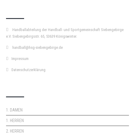
KURZPASS
Handballabteilung der Handball- und Sportgemeinschaft Siebengebirge
e.V. Siebengebirgsstr. 65, 53639 Königswinter.
handball@hsg-siebengebirge.de
Impressum
Datenschutzerklärung
DOPPELPASS
1. DAMEN
1. HERREN
2. HERREN