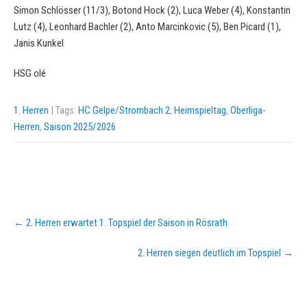
Simon Schlösser (11/3), Botond Hock (2), Luca Weber (4), Konstantin
Lutz (4), Leonhard Bachler (2), Anto Marcinkovic (5), Ben Picard (1),
Janis Kunkel
HSG olé
1. Herren
| Tags:
HC Gelpe/Strombach 2
,
Heimspieltag
,
Oberliga-
Herren
,
Saison 2025/2026
Post
←
2. Herren erwartet 1. Topspiel der Saison in Rösrath
navigation
2. Herren siegen deutlich im Topspiel
→