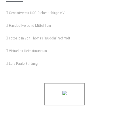
Gesamtverein HSG Siebengebirge e.V.
Handballverband Mittelrhein
Fotoalben von Thomas "Buddhi" Schmidt
Virtuelles Heimatmuseum
Luis Paulo Stiftung
Copyright © 2021 HSG Siebengebirge