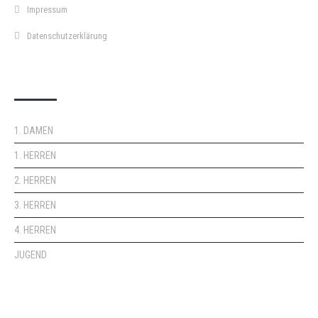
Impressum
Datenschutzerklärung
DOPPELPASS
1. DAMEN
1. HERREN
2. HERREN
3. HERREN
4. HERREN
JUGEND
KEMPA-PASS