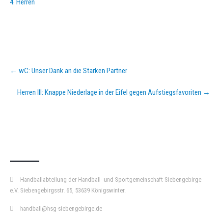
4. Herren
Post
←
wC: Unser Dank an die Starken Partner
navigation
Herren III: Knappe Niederlage in der Eifel gegen Aufstiegsfavoriten
→
KURZPASS
Handballabteilung der Handball- und Sportgemeinschaft Siebengebirge
e.V. Siebengebirgsstr. 65, 53639 Königswinter.
handball@hsg-siebengebirge.de