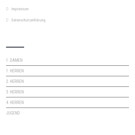
Impressum
Datenschutzerklärung
DOPPELPASS
1. DAMEN
1. HERREN
2. HERREN
3. HERREN
4. HERREN
JUGEND
KEMPA-PASS