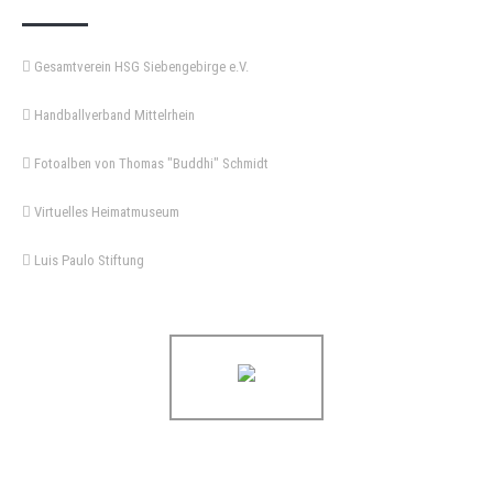
Gesamtverein HSG Siebengebirge e.V.
Handballverband Mittelrhein
Fotoalben von Thomas "Buddhi" Schmidt
Virtuelles Heimatmuseum
Luis Paulo Stiftung
Copyright © 2021 HSG Siebengebirge