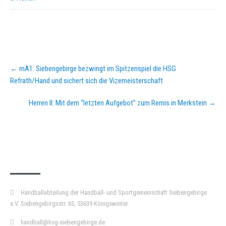
Post
←
mA1: Siebengebirge bezwingt im Spitzenspiel die HSG
navigation
Refrath/Hand und sichert sich die Vizemeisterschaft
Herren II: Mit dem “letzten Aufgebot” zum Remis in Merkstein
→
KURZPASS
Handballabteilung der Handball- und Sportgemeinschaft Siebengebirge
e.V. Siebengebirgsstr. 65, 53639 Königswinter.
handball@hsg-siebengebirge.de