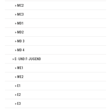
MC2
MC3
MD1
MD2
MD 3
MD 4
E- UND F-JUGEND
WE1
WE2
E1
E2
E3