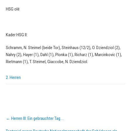
HSG olé
Kader HSG II:
Schramm, N. Steimel (beide Tor), Steinhaus (12/2), O. Dziendziol (2),
Nahry (2), Hayer (1), Dahl (1), Plonka (1), Richarz (1), Marcinkovic (1),
Rietmann (1), T. Steimel, Giaccobe, N. Dziendziol.
2. Herren
Post
←
Herren III: Ein gebrauchter Tag….
navigation