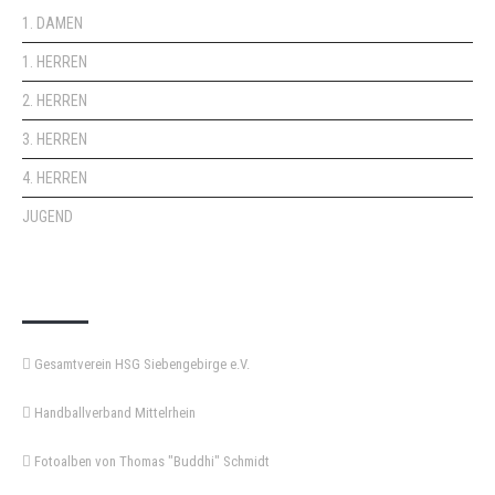
1. DAMEN
1. HERREN
2. HERREN
3. HERREN
4. HERREN
JUGEND
KEMPA-PASS
Gesamtverein HSG Siebengebirge e.V.
Handballverband Mittelrhein
Fotoalben von Thomas "Buddhi" Schmidt