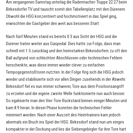
Am vergangenen Samstag unterlag die Radermacher-Truppe 22:27 beim
Birkesdorfer TV und tauscht somit den Tabellenplatz mit den Dürenern.
Obwohl die HSG konzentriert und hochmotiviert in das Spiel ging,
erwischten die Gastgeber den weit aus besseren Start.
Nach fünf Minuten stand es bereits 0:3 aus Sicht der HSG und die
Dürener traten weiter aus Gaspedal. Dies hatte zur Folge, dass man
schnell mit 1:5 zurücklag und den heimstarken Birkesdorfern zu oft den
Ball aufgrund von schlechten Abschlüssen oder technischen Fehlern
herschenkte, was diese immer wieder clever zu einfachen
Tempogegenstoßtoren nutzten. In der Folge fing sich die HSG jedoch
wieder und stabilisierte sich vor allen Dingen zusehends in der Abwehr.
Birkesdorf fiel es nun immer schwerer, Tore aus dem Positionsangriff
zu erzielen und die eigene zweite Welle funktionierte nun auch besser.
So egalisierte man den Vier-Tore Rückstand binnen einiger Minuten und
kam 8:9 heran. In dieser Phase konnten die technischen Fehler
minimiert werden. Nach einer Auszeit des Heimtrainers kam jedoch
abermals ein Bruch ins Spiel der HSG. Birkesdorf stand nun um einges
kompakter in der Deckung und lies die Siebengebirgler für ihre Tore hart