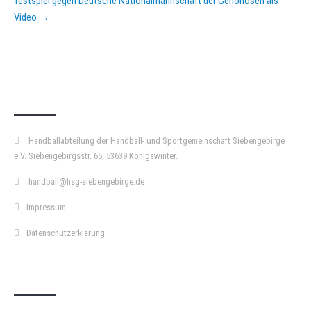
Testspiel gegen Deutsche Nationalmannschaft der Gehörlosen als
Video
→
KURZPASS
Handballabteilung der Handball- und Sportgemeinschaft Siebengebirge
e.V. Siebengebirgsstr. 65, 53639 Königswinter.
handball@hsg-siebengebirge.de
Impressum
Datenschutzerklärung
DOPPELPASS