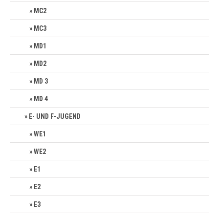
MC2
MC3
MD1
MD2
MD 3
MD 4
E- UND F-JUGEND
WE1
WE2
E1
E2
E3