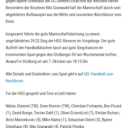
gegen Bjarne Steinhaus die SG Ollheim/Straßfeld auf Abstand halten.
Besonders der Routinier Nils Grunwald half der Mannschaft durch sein
abgeklärtes Aufbauspiel aus der Mitte und souveräne Abschlüsse vom
Kreis.
Insgesamt führte die gute Mannschaftsleistung zu einem
ungefährdeten 29:22 Sieg der HSG-Reserve im Vorgebirge. Der gute
Auftritt der Handballdrachen lässt auf gute Siegchancen im
kommenden Spiel gegen den Stolberger SV am Wochenende hoffen.
Anwurf in Stolberg ist am 7. Oktober um 18:15 Uhr.
Alle Details und Statistiken zum Spiel gibt’s auf
SIS-Handball zum
Nachlesen
.
Für die HSG gespielt und Tore erzielt haben:
Niklas Steimel (TW), Sven Kremer (TW); Christian Frohwein, Ben Picard
(1), David Runge, Tristan Dahl (1), Oliver Dziendziol (7), Stefan Richarz,
Anto Marcinkovic (4), Mike Nahry (1), Sebastian Dimel (3), Bjarne
Steinhaus (8), Nils Grunwald (4), Patrick Plonka