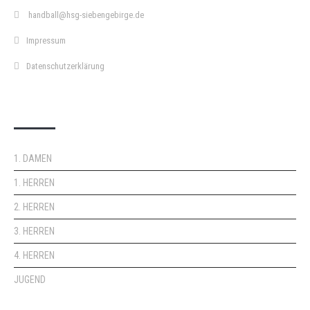
handball@hsg-siebengebirge.de
Impressum
Datenschutzerklärung
DOPPELPASS
1. DAMEN
1. HERREN
2. HERREN
3. HERREN
4. HERREN
JUGEND