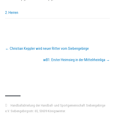
2. Herren
Post
←
Christian Keppler wird neuer Ritter vom Siebengebirge
navigation
wB1: Erster Heimsieg in der Mittelrheinliga
→
KURZPASS
Handballabteilung der Handball- und Sportgemeinschaft Siebengebirge
e.V. Siebengebirgsstr. 65, 53639 Königswinter.