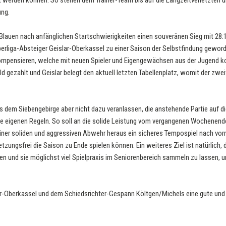
t werden können. So stehen dem Trainer-Team bis auf die Langzeitverletzten u
ung.
Blauen nach anfänglichen Startschwierigkeiten einen souveränen Sieg mit 28:1
berliga-Absteiger Geislar-Oberkassel zu einer Saison der Selbstfindung geword
kompensieren, welche mit neuen Spieler und Eigengewächsen aus der Jugend 
 gezahlt und Geislar belegt den aktuell letzten Tabellenplatz, womit der zwei
us dem Siebengebirge aber nicht dazu veranlassen, die anstehende Partie auf d
ine eigenen Regeln. So soll an die solide Leistung vom vergangenen Wochenend
er soliden und aggressiven Abwehr heraus ein sicheres Tempospiel nach vorne
letzungsfrei die Saison zu Ende spielen können. Ein weiteres Ziel ist natürlic
ren und sie möglichst viel Spielpraxis im Seniorenbereich sammeln zu lassen, u
r-Oberkassel und dem Schiedsrichter-Gespann Költgen/Michels eine gute und 