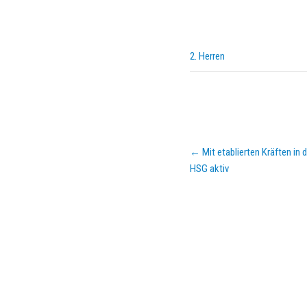
2. Herren
Post
←
Mit etablierten Kräften in
navigation
HSG aktiv
KURZPASS