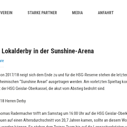
VEREIN
STARKE PARTNER
MEDIA
ANFAHRT
s Lokalderby in der Sunshine-Arena
are
son 2017/18 neigt sich dem Ende zu und für die HSG-Reserve stehen die letzte
er heimischen “Sunshine Arean” ausgetragen werden. Am vorletzten Spieltag k
t der HSG Geislar-Oberkassel, die akut vom Abstieg bedroht sind.
homas Radermacher trifft am Samstag um 16:00 Uhr auf die HSG Geislar-Ober
en auf einen Altersdurchschnitt von 20,7 Jahren kamen, sollte an diesem W