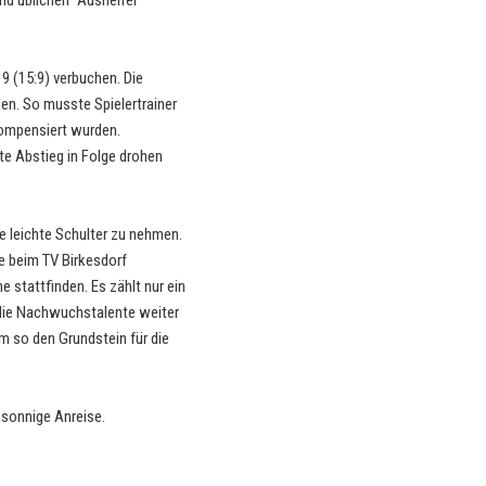
nd üblichen “Aushelfer”
9 (15:9) verbuchen. Die
en. So musste Spielertrainer
kompensiert wurden.
te Abstieg in Folge drohen
ie leichte Schulter zu nehmen.
e beim TV Birkesdorf
 stattfinden. Es zählt nur ein
h, die Nachwuchstalente weiter
m so den Grundstein für die
sonnige Anreise.