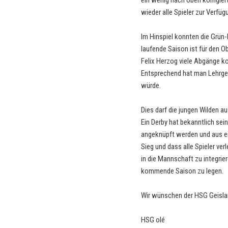
ein wenig nach oben korrigier
wieder alle Spieler zur Verfüg
Im Hinspiel konnten die Grün-
laufende Saison ist für den O
Felix Herzog viele Abgänge 
Entsprechend hat man Lehrgeld
würde.
Dies darf die jungen Wilden a
Ein Derby hat bekanntlich se
angeknüpft werden und aus ein
Sieg und dass alle Spieler ver
in die Mannschaft zu integrie
kommende Saison zu legen.
Wir wünschen der HSG Geisla
HSG olé