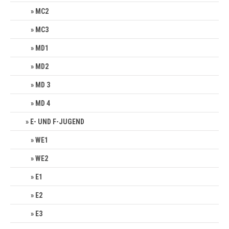
MC2
MC3
MD1
MD2
MD 3
MD 4
E- UND F-JUGEND
WE1
WE2
E1
E2
E3