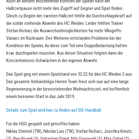
Auch an diesem Wochenende konnten die Spieler nach der
Halbzeitpause nicht mehr den Zugriff auf Gegner und Spiel finden.
Gleich zu Beginn der zweiten Halbzeit fehlte die Durchschlagskraft auf
die solide stehende Abwehr des HC Weiden. Leider fehlten Trainer
Stefan Richarz die Auswechselmöglichkeiten für mehr VAngriffs-
Varianz im Rückraum. Des Weiteren entstanden Probleme bei der
Kondition der Spieler, da diese zum Teil eine Doppelbelastung hatten
bzw. durchspielen mussten. Aus dieser Situation folgten dann die
Konzentrations-Schwächen in der eigenen Abwehr.
Das Spiel ging mit einem Spielstand von 32:22 für den HC Weiden 2 aus.
Das gesamte Verbandsliga-Herren Team freut sich nun auf eine lange
Regenerierung in der bevorstehenden Weihnachtszeit, mit hoffentlich
einem besseren Start in das Jahr 2019.
Details zum Spiel sind hier zu finden auf SIS-Handball.
Für die HSG gespielt und getroffen haben:
Niklas Steimel (TW), Nikolai Luis (TW); Stefan Richarz, Joschka Kreutz
(2), Ben Picard (3), Sebastian Dimel, Nils Grunwald (2), Max Gebel (2),