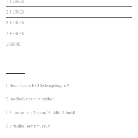
1. HERREN
2. HERREN
3. HERREN
4. HERREN
JUGEND
KEMPA-PASS
Gesamtverein HSG Siebengebirge e.V.
Handballverband Mittelrhein
Fotoalben von Thomas "Buddhi" Schmidt
Virtuelles Heimatmuseum