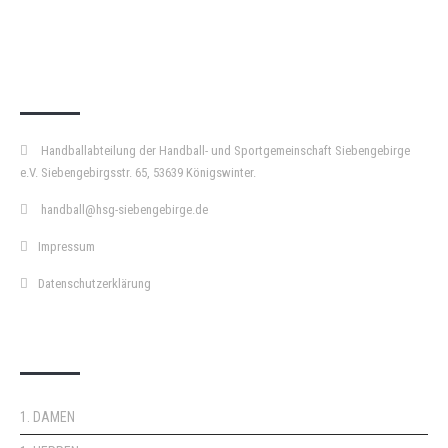
KURZPASS
Handballabteilung der Handball- und Sportgemeinschaft Siebengebirge
e.V. Siebengebirgsstr. 65, 53639 Königswinter.
handball@hsg-siebengebirge.de
Impressum
Datenschutzerklärung
DOPPELPASS
1. DAMEN