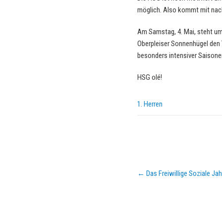
möglich. Also kommt mit nach
Am Samstag, 4. Mai, steht um
Oberpleiser Sonnenhügel den 
besonders intensiver Saisonen
HSG olé!
1. Herren
Post
←
Das Freiwillige Soziale Ja
navigation