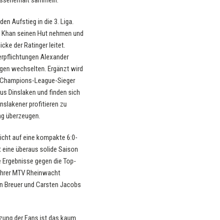
assenerhalt sammeln.
en Aufstieg in die 3. Liga.
id Khan seinen Hut nehmen und
ke der Ratinger leitet.
erpflichtungen Alexander
ngen wechselten. Ergänzt wird
er Champions-League-Sieger
aus Dinslaken und finden sich
nslakener profitieren zu
ng überzeugen.
icht auf eine kompakte 6:0-
t eine überaus solide Saison
e Ergebnisse gegen die Top-
ührer MTV Rheinwacht
on Breuer und Carsten Jacobs
tzung der Fans ist das kaum