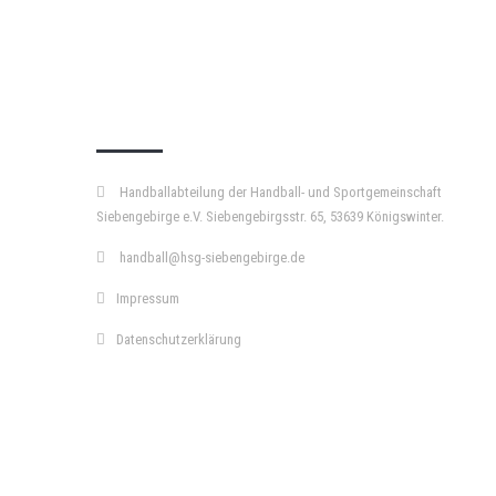
KURZPASS
Handballabteilung der Handball- und Sportgemeinschaft
Siebengebirge e.V. Siebengebirgsstr. 65, 53639 Königswinter.
handball@hsg-siebengebirge.de
Impressum
Datenschutzerklärung