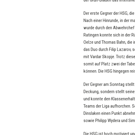
der Grün-Blauen das intensiv
Der erste Gegner der HSG, die 
Nach einer Hinrunde, in der 
wurde durch den Abwehrchef d
Ratingen konnte sich in der R
Oelze und Thomas Bahn, die i
das Duo durch Filip Lazarov,
mit Vardar Skopje. Trotz dies
somit auf Platz zwei der Tabel
können. Die HSG hingegen rei
Der Gegner am Sonntag stellt 
Deckung, sondern stellt seine
und konnte den Klassenerhalt
Teams der Liga aufhorchen. 
Dinslaken einen Punkt abnehm
sowie Philipp Wydera und Sim
Die HSG ist hoch motiviert u