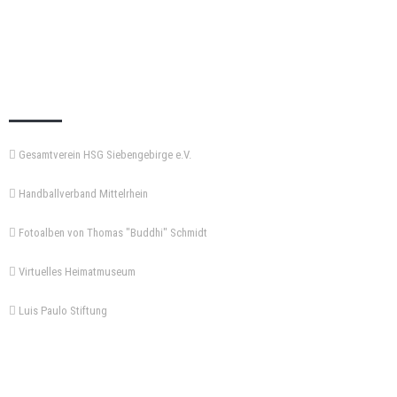
KEMPA-PASS
Gesamtverein HSG Siebengebirge e.V.
Handballverband Mittelrhein
Fotoalben von Thomas "Buddhi" Schmidt
Virtuelles Heimatmuseum
Luis Paulo Stiftung