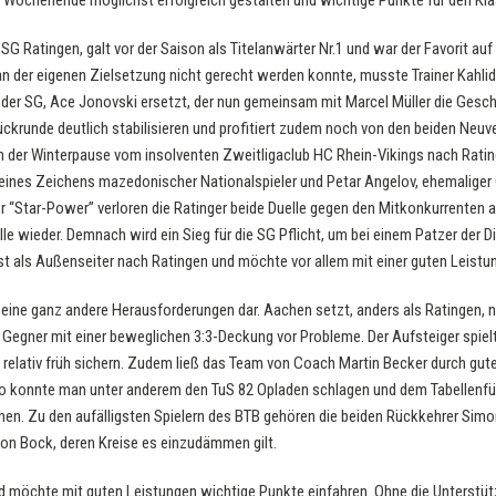
e Wochenende möglichst erfolgreich gestalten und wichtige Punkte für den Kl
SG Ratingen, galt vor der Saison als Titelanwärter Nr.1 und war der Favorit auf d
man der eigenen Zielsetzung nicht gerecht werden konnte, musste Trainer Kahl
er SG, Ace Jonovski ersetzt, der nun gemeinsam mit Marcel Müller die Geschic
ückrunde deutlich stabilisieren und profitiert zudem noch von den beiden Neuv
n der Winterpause vom insolventen Zweitligaclub HC Rhein-Vikings nach Rati
 seines Zeichens mazedonischer Nationalspieler und Petar Angelov, ehemalig
er “Star-Power” verloren die Ratinger beide Duelle gegen den Mitkonkurrenten 
le wieder. Demnach wird ein Sieg für die SG Pflicht, um bei einem Patzer der Di
st als Außenseiter nach Ratingen und möchte vor allem mit einer guten Leistu
eine ganz andere Herausforderungen dar. Aachen setzt, anders als Ratingen, n
 Gegner mit einer beweglichen 3:3-Deckung vor Probleme. Der Aufsteiger spiel
 relativ früh sichern. Zudem ließ das Team von Coach Martin Becker durch gut
So konnte man unter anderem den TuS 82 Opladen schlagen und dem Tabellenf
en. Zu den aufälligsten Spielern des BTB gehören die beiden Rückkehrer Sim
on Bock, deren Kreise es einzudämmen gilt.
nd möchte mit guten Leistungen wichtige Punkte einfahren. Ohne die Unterstü