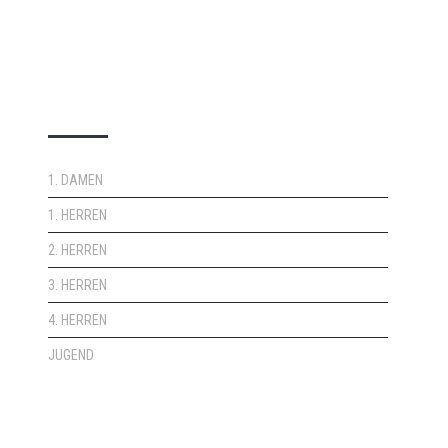
DOPPELPASS
1. DAMEN
1. HERREN
2. HERREN
3. HERREN
4. HERREN
JUGEND