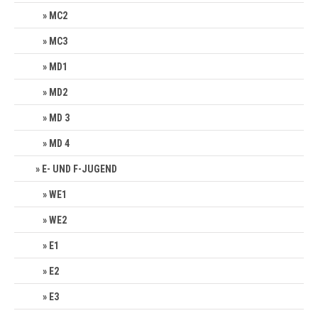
MC2
MC3
MD1
MD2
MD 3
MD 4
E- UND F-JUGEND
WE1
WE2
E1
E2
E3