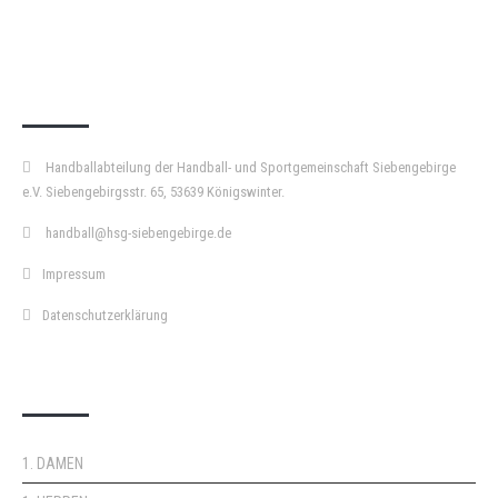
KURZPASS
Handballabteilung der Handball- und Sportgemeinschaft Siebengebirge
e.V. Siebengebirgsstr. 65, 53639 Königswinter.
handball@hsg-siebengebirge.de
Impressum
Datenschutzerklärung
DOPPELPASS
1. DAMEN