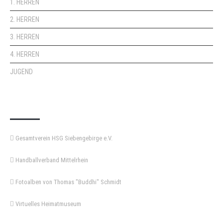
1. HERREN
2. HERREN
3. HERREN
4. HERREN
JUGEND
KEMPA-PASS
Gesamtverein HSG Siebengebirge e.V.
Handballverband Mittelrhein
Fotoalben von Thomas "Buddhi" Schmidt
Virtuelles Heimatmuseum