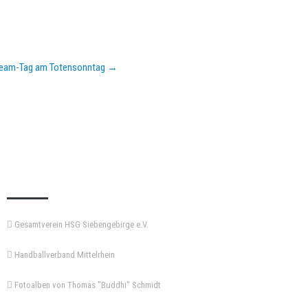
 Team-Tag am Totensonntag
→
KEMPA-PASS
Gesamtverein HSG Siebengebirge e.V.
Handballverband Mittelrhein
Fotoalben von Thomas "Buddhi" Schmidt