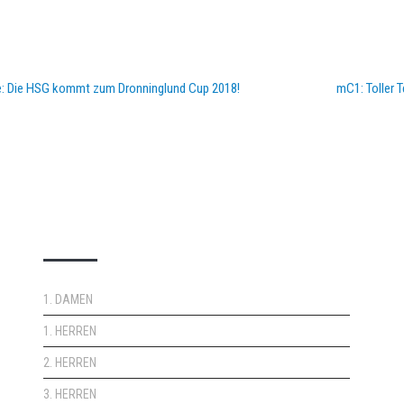
e: Die HSG kommt zum Dronninglund Cup 2018!
mC1: Toller
DOPPELPASS
1. DAMEN
1. HERREN
2. HERREN
3. HERREN