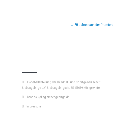
Post
←
20 Jahre nach der Premier
navigation
KURZPASS
Handballabteilung der Handball- und Sportgemeinschaft
Siebengebirge e.V. Siebengebirgsstr. 65, 53639 Königswinter.
handball@hsg-siebengebirge.de
Impressum