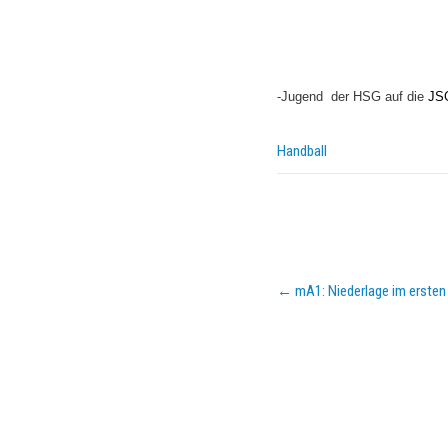
-Jugend der HSG auf die
JSG
Handball
Post
←
mA1: Niederlage im ersten 
navigation
KURZPASS