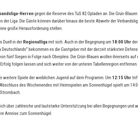
bandsliga-Herren
gegen die Reserve des TuS 82 Opladen an. Die Grün-Blauen 
en der Liga. Die Gäste können darüber hinaus die beste Abwehr der Verbandsli
 eine große Herausforderung stellen.
s Duell in der
Regionalliga
mit sich. Auch in der Begegnung um
18:00 Uhr
de
ga Deutschlands” bekommen es die Gastgeber mit der derzeit stärksten Defensi
n fünf Siegen in Folge nach Oberpleis. Die Grün-Blauen wollen ihrerseits auf
rfolg folgen lassen und sich weiter von der unteren Tabellenregion entfernen.
 weitere Spiele der weiblichen Jugend auf dem Programm. Um
12:15 Uhr
trif
 Abschluss des Wochenendes mit Heimspielen am Sonnenhügel spielt um 14:00
-Strombach.
sich über zahlreiche und lautstarke Unterstützung bei allen Begegnungen und 
re Anreise zum Sonnenhügel.