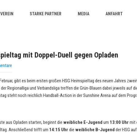
VEREIN
STARKE PARTNER
MEDIA
ANFAHRT
pieltag mit Doppel-Duell gegen Opladen
entare
ruar, gibt es beim ersten großen HSG Heimspieltag des neuen Jahres zweima
der Regionalliga und Verbandsliga treffen die Grün-Blauen dabei jeweils auf d
tag steht noch reichlich Handball-Action in der Sunshine Arena auf dem Prog
ste aus Opladen starten, beginnt die
weibliche E-Jugend
um
13:00 Uhr
mit 
ltag. Anschließend trifft um
14:15 Uhr
die
weibliche B-Jugend
der HSG auf 