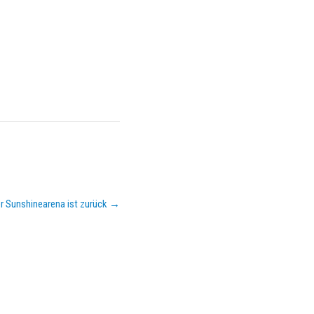
der Sunshinearena ist zurück
→
KEMPA-PASS