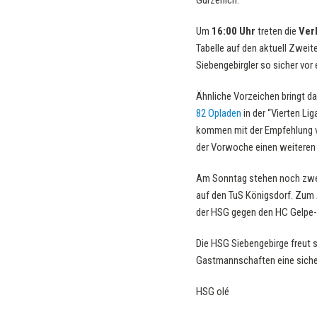
Gürzenich.
Um
16:00 Uhr
treten die
Ver
Tabelle auf den aktuell Zweit
Siebengebirgler so sicher vor
Ähnliche Vorzeichen bringt da
82 Opladen
in der “Vierten Li
kommen mit der Empfehlung vo
der Vorwoche einen weiteren E
Am Sonntag stehen noch zwei
auf den TuS Königsdorf. Zum
der HSG gegen den HC Gelpe
Die HSG Siebengebirge freut 
Gastmannschaften eine siche
HSG olé