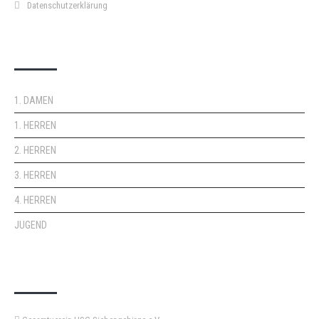
Datenschutzerklärung
DOPPELPASS
1. DAMEN
1. HERREN
2. HERREN
3. HERREN
4. HERREN
JUGEND
KEMPA-PASS