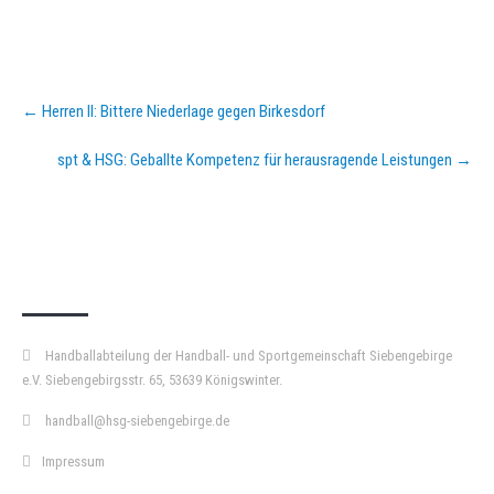
Post
←
Herren II: Bittere Niederlage gegen Birkesdorf
navigation
spt & HSG: Geballte Kompetenz für herausragende Leistungen
→
KURZPASS
Handballabteilung der Handball- und Sportgemeinschaft Siebengebirge
e.V. Siebengebirgsstr. 65, 53639 Königswinter.
handball@hsg-siebengebirge.de
Impressum