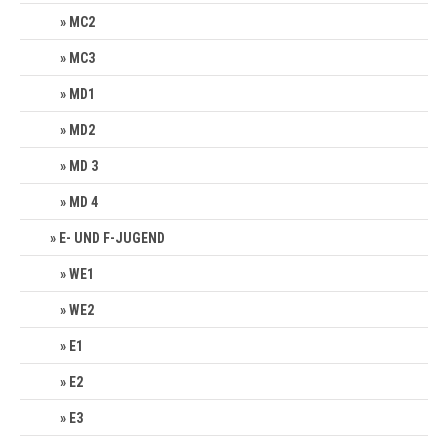
MC2
MC3
MD1
MD2
MD 3
MD 4
E- UND F-JUGEND
WE1
WE2
E1
E2
E3