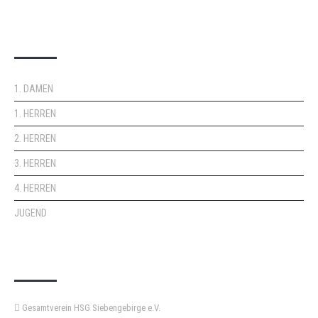
DOPPELPASS
1. DAMEN
1. HERREN
2. HERREN
3. HERREN
4. HERREN
JUGEND
KEMPA-PASS
Gesamtverein HSG Siebengebirge e.V.