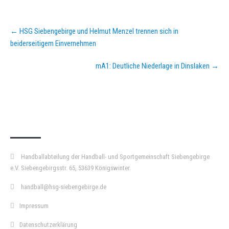
Post
←
HSG Siebengebirge und Helmut Menzel trennen sich in
navigation
beiderseitigem Einvernehmen
mA1: Deutliche Niederlage in Dinslaken
→
KURZPASS
Handballabteilung der Handball- und Sportgemeinschaft Siebengebirge
e.V. Siebengebirgsstr. 65, 53639 Königswinter.
handball@hsg-siebengebirge.de
Impressum
Datenschutzerklärung