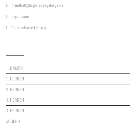
handball@hsg-siebengebirge.de
Impressum
Datenschutzerklärung
DOPPELPASS
1. DAMEN
1. HERREN
2. HERREN
3. HERREN
4. HERREN
JUGEND