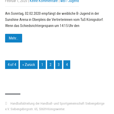
Februar 1, 2020
|
Keine Kommentare
|
wB1-Jugend
Am Sonntag, 02.02.2020 empfängt die weibliche B-Jugend in der
Sunshine Arena in Oberpleis die Vertreterinnen vom TuS Königsdorf.
Wenn das Schiedsrichtergespann um 14:15 Uhr den
Mehr...
4 of 4
« Zurück
1
2
3
4
KURZPASS
Handballabteilung der Handball- und Sportgemeinschaft Siebengebirge
e.V. Siebengebirgsstr. 65, 53639 Königswinter.