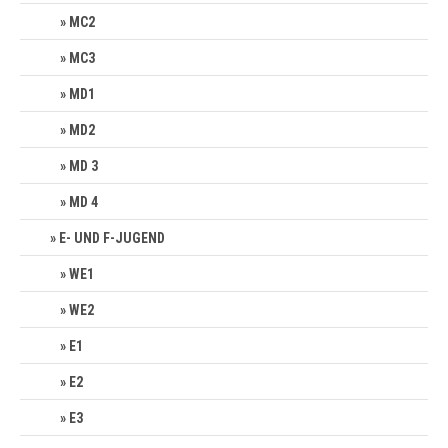
MC2
MC3
MD1
MD2
MD 3
MD 4
E- UND F-JUGEND
WE1
WE2
E1
E2
E3