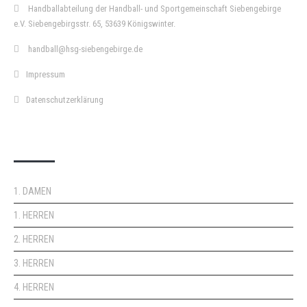
Handballabteilung der Handball- und Sportgemeinschaft Siebengebirge
e.V. Siebengebirgsstr. 65, 53639 Königswinter.
handball@hsg-siebengebirge.de
Impressum
Datenschutzerklärung
DOPPELPASS
1. DAMEN
1. HERREN
2. HERREN
3. HERREN
4. HERREN