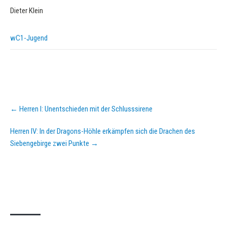
Dieter Klein
wC1-Jugend
Post
←
Herren I: Unentschieden mit der Schlusssirene
navigation
Herren IV: In der Dragons-Höhle erkämpfen sich die Drachen des
Siebengebirge zwei Punkte
→
KURZPASS