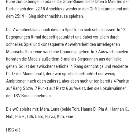
Ruhe zurückbringen, sodass die Grün-Blauen die letzten 5 Minuten der
Partie nach dem 22:18 Anschluss wieder in den Griff bekamen und mit
dem 25:19 – Sieg sicher nachhause spielten.
Die Zwischenbilanz nach diesem Spiel kann sich sehen lassen. In 12
Begegnungen 8-mal doppelt gepunktet und dabei vor allem durch
schnelles Spiel und konsequente Abwehrarbeit den unterlegenen
Mannschaften keine wirkliche Chance gegeben. In 7 Auswärtsspielen
konnten die Mädels außerdem 5-mal als Siegerinnen aus der Halle
gehen. So ist der zwischenzeitliche 4. Rang der richtige und verdiente
Platz der Mannschaft, der zwar sportlich betrachtet nur wenig
Ambitionen nach oben zulässt, aber eben nach unten bereits 4 Punkte
auf Rang 5 bzw. 7 Punkt auf Platz 6 aufweist, den die Lokalrivalinnen
des TSV Bonn einnehmen.
Die wC spielte mit: Mara, Lena (beide Tor), Hanna B., Pia A., Hannah K.,
Nati, Pia H., Lilli, Caro, Flavia, Kim, Fine
HSG olé