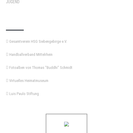
JUGEND
KEMPA-PASS
Gesamtverein HSG Siebengebirge e.V.
Handballverband Mittelrhein
Fotoalben von Thomas "Buddhi" Schmidt
Virtuelles Heimatmuseum
Luis Paulo Stiftung