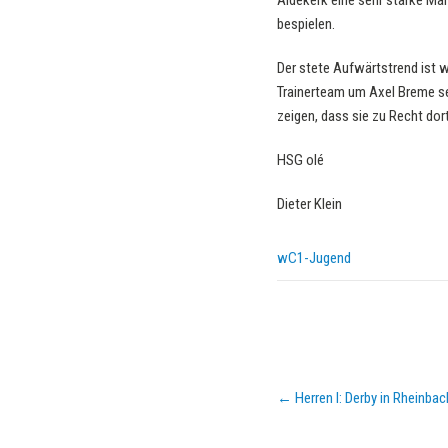
Aldekerk eine sehr starke Ma
bespielen.
Der stete Aufwärtstrend ist 
Trainerteam um Axel Breme seh
zeigen, dass sie zu Recht dor
HSG olé
Dieter Klein
wC1-Jugend
Post
←
Herren I: Derby in Rheinbac
navigation