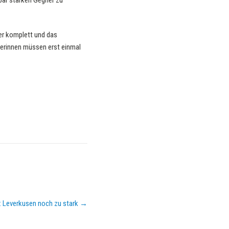
bar starken Gegner zu
er komplett und das
gnerinnen müssen erst einmal
 Leverkusen noch zu stark
→