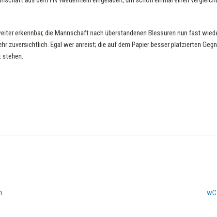
nnschaft aus dem HV Niederrhein eingeladen, um schon einmal einen vergleich
weiter erkennbar, die Mannschaft nach überstandenen Blessuren nun fast wied
r zuversichtlich. Egal wer anreist; die auf dem Papier besser platzierten Ge
t stehen.
h
wC: