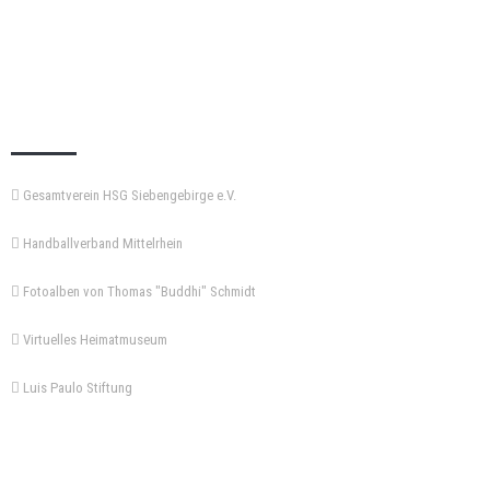
KEMPA-PASS
Gesamtverein HSG Siebengebirge e.V.
Handballverband Mittelrhein
Fotoalben von Thomas "Buddhi" Schmidt
Virtuelles Heimatmuseum
Luis Paulo Stiftung