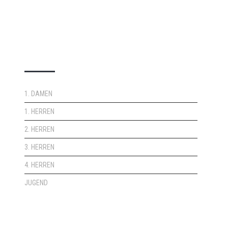
DOPPELPASS
1. DAMEN
1. HERREN
2. HERREN
3. HERREN
4. HERREN
JUGEND