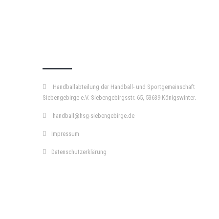
KURZPASS
Handballabteilung der Handball- und Sportgemeinschaft
Siebengebirge e.V. Siebengebirgsstr. 65, 53639 Königswinter.
handball@hsg-siebengebirge.de
Impressum
Datenschutzerklärung