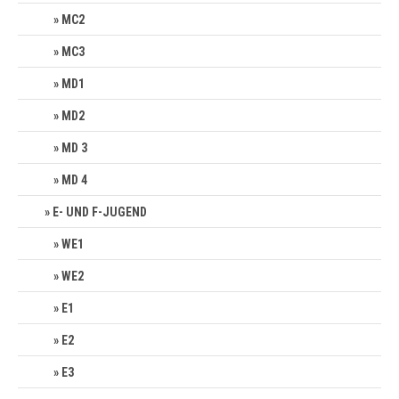
MC2
MC3
MD1
MD2
MD 3
MD 4
E- UND F-JUGEND
WE1
WE2
E1
E2
E3