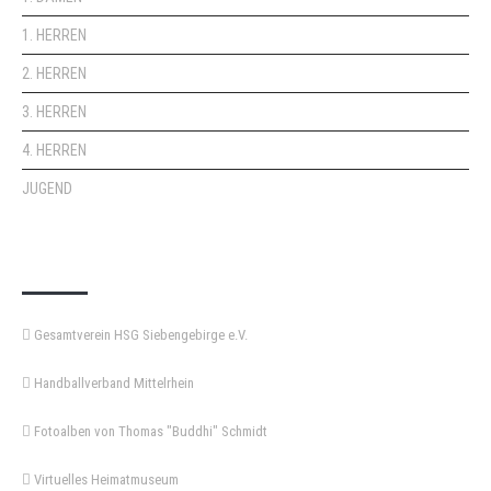
1. HERREN
2. HERREN
3. HERREN
4. HERREN
JUGEND
KEMPA-PASS
Gesamtverein HSG Siebengebirge e.V.
Handballverband Mittelrhein
Fotoalben von Thomas "Buddhi" Schmidt
Virtuelles Heimatmuseum