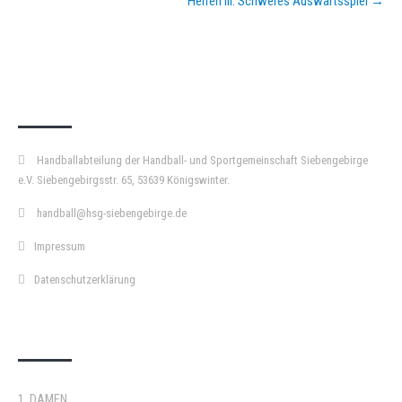
Herren III: Schweres Auswärtsspiel
→
KURZPASS
Handballabteilung der Handball- und Sportgemeinschaft Siebengebirge
e.V. Siebengebirgsstr. 65, 53639 Königswinter.
handball@hsg-siebengebirge.de
Impressum
Datenschutzerklärung
DOPPELPASS
1. DAMEN