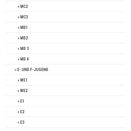
MC2
MC3
MD1
MD2
MD 3
MD 4
E- UND F-JUGEND
WE1
WE2
E1
E2
E3