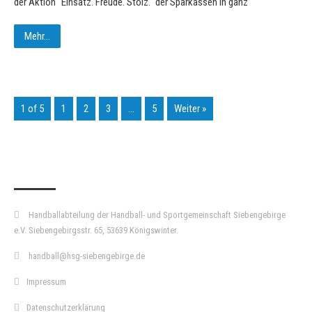
der Aktion "Einsatz. Freude. Stolz." der Sparkassen in ganz
Mehr...
1 of 5
1
2
3
…
5
Weiter »
KURZPASS
Handballabteilung der Handball- und Sportgemeinschaft Siebengebirge
e.V. Siebengebirgsstr. 65, 53639 Königswinter.
handball@hsg-siebengebirge.de
Impressum
Datenschutzerklärung