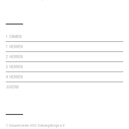
DOPPELPASS
1. DAMEN
1. HERREN
2. HERREN
3. HERREN
4. HERREN
JUGEND
KEMPA-PASS
Gesamtverein HSG Siebengebirge e.V.