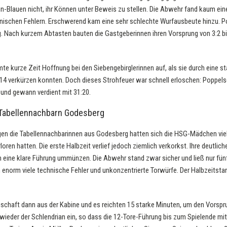
ün-Blauen nicht, ihr Können unter Beweis zu stellen. Die Abwehr fand kaum eine
hnischen Fehlern. Erschwerend kam eine sehr schlechte Wurfausbeute hinzu. P
g. Nach kurzem Abtasten bauten die Gastgeberinnen ihren Vorsprung von 3:2 b
imte kurze Zeit Hoffnung bei den Siebengebirglerinnen auf, als sie durch eine s
14 verkürzen konnten. Doch dieses Strohfeuer war schnell erloschen: Poppels
r und gewann verdient mit 31:20.
 Tabellennachbarn Godesberg
egen die Tabellennachbarinnen aus Godesberg hatten sich die HSG-Mädchen vi
loren hatten. Die erste Halbzeit verlief jedoch ziemlich verkorkst. Ihre deutlic
n eine klare Führung ummünzen. Die Abwehr stand zwar sicher und ließ nur fün
m enorm viele technische Fehler und unkonzentrierte Torwürfe. Der Halbzeitsta
nschaft dann aus der Kabine und es reichten 15 starke Minuten, um den Vorspr
 wieder der Schlendrian ein, so dass die 12-Tore-Führung bis zum Spielende mi