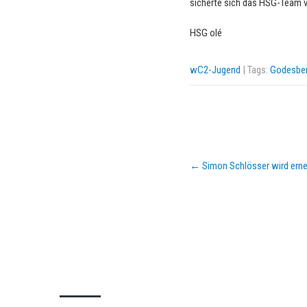
sicherte sich das HSG-Team v
HSG olé
wC2-Jugend
| Tags:
Godesber
Post
←
Simon Schlösser wird erneu
navigation
KURZPASS