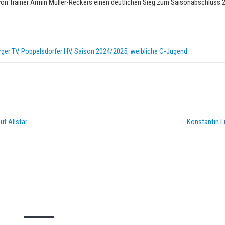
on Trainer Armin Müller-Reckers einen deutlichen Sieg zum Saisonabschluss 
ger TV
,
Poppelsdorfer HV
,
Saison 2024/2025
,
weibliche C-Jugend
t Allstar
Konstantin L
DOPPELPASS