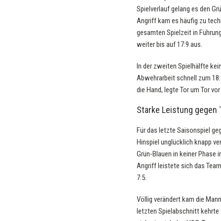
Spielverlauf gelang es den Gr
Angriff kam es häufig zu tec
gesamten Spielzeit in Führun
weiter bis auf 17:9 aus.
In der zweiten Spielhälfte ke
Abwehrarbeit schnell zum 18:
die Hand, legte Tor um Tor vo
Starke Leistung gegen
Für das letzte Saisonspiel g
Hinspiel unglücklich knapp ver
Grün-Blauen in keiner Phase i
Angriff leistete sich das Tea
7:5.
Völlig verändert kam die Man
letzten Spielabschnitt kehrte