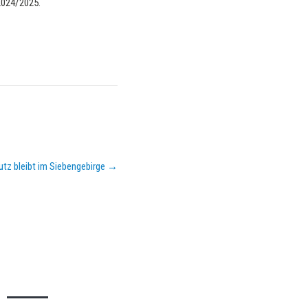
2024/2025.
utz bleibt im Siebengebirge
→
KEMPA-PASS