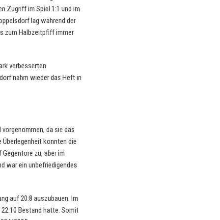
n Zugriff im Spiel 1:1 und im
oppelsdorf lag während der
is zum Halbzeitpfiff immer
tark verbesserten
dorf nahm wieder das Heft in
el vorgenommen, da sie das
he Überlegenheit konnten die
f Gegentore zu, aber im
nd war ein unbefriedigendes
ung auf 20:8 auszubauen. Im
t 22:10 Bestand hatte. Somit