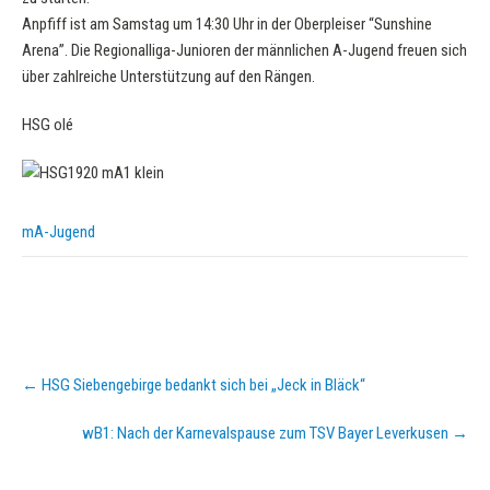
Anpfiff ist am Samstag um 14:30 Uhr in der Oberpleiser “Sunshine
Arena”. Die Regionalliga-Junioren der männlichen A-Jugend freuen sich
über zahlreiche Unterstützung auf den Rängen.
HSG olé
mA-Jugend
Post
←
HSG Siebengebirge bedankt sich bei „Jeck in Bläck“
navigation
wB1: Nach der Karnevalspause zum TSV Bayer Leverkusen
→