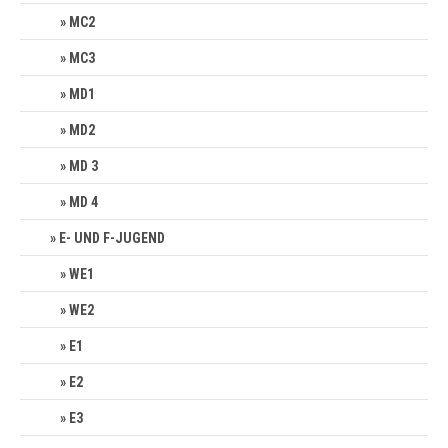
MC2
MC3
MD1
MD2
MD 3
MD 4
E- UND F-JUGEND
WE1
WE2
E1
E2
E3