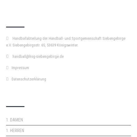
KURZPASS
Handballabteilung der Handball- und Sportgemeinschaft Siebengebirge
e.V. Siebengebirgsstr. 65, 53639 Königswinter.
handball@hsg-siebengebirge.de
Impressum
Datenschutzerklärung
DOPPELPASS
1. DAMEN
1. HERREN