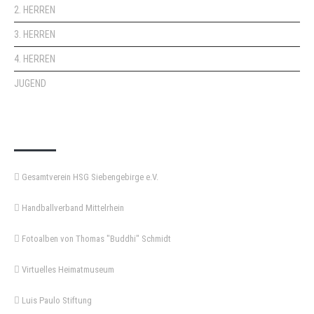
2. HERREN
3. HERREN
4. HERREN
JUGEND
KEMPA-PASS
Gesamtverein HSG Siebengebirge e.V.
Handballverband Mittelrhein
Fotoalben von Thomas "Buddhi" Schmidt
Virtuelles Heimatmuseum
Luis Paulo Stiftung