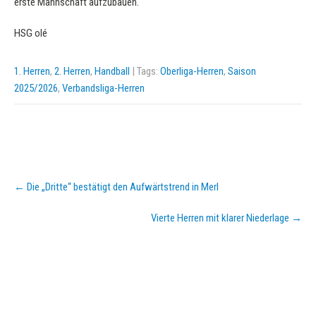
erste Mannschaft aufzubauen.“
HSG olé
1. Herren
,
2. Herren
,
Handball
| Tags:
Oberliga-Herren
,
Saison
2025/2026
,
Verbandsliga-Herren
Post
←
Die „Dritte“ bestätigt den Aufwärtstrend in Merl
navigation
Vierte Herren mit klarer Niederlage
→
KURZPASS