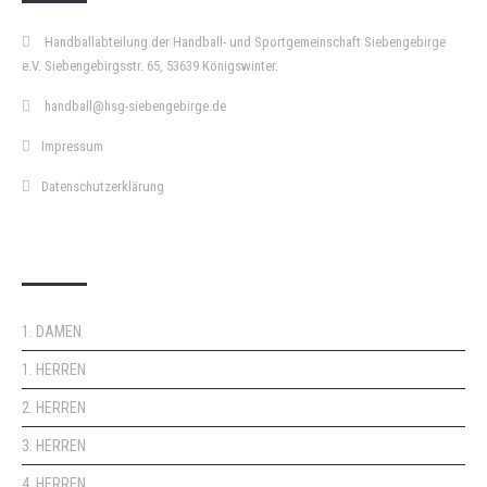
Handballabteilung der Handball- und Sportgemeinschaft Siebengebirge
e.V. Siebengebirgsstr. 65, 53639 Königswinter.
handball@hsg-siebengebirge.de
Impressum
Datenschutzerklärung
DOPPELPASS
1. DAMEN
1. HERREN
2. HERREN
3. HERREN
4. HERREN