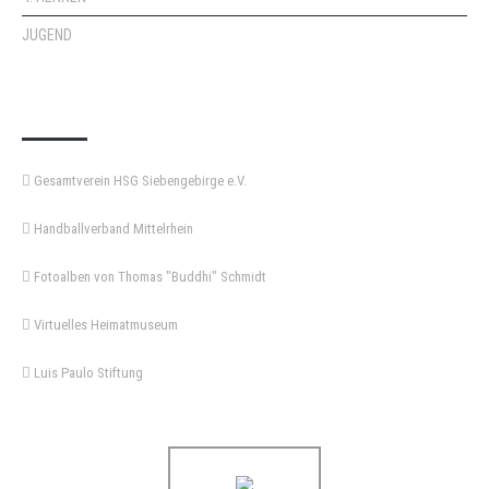
JUGEND
KEMPA-PASS
Gesamtverein HSG Siebengebirge e.V.
Handballverband Mittelrhein
Fotoalben von Thomas "Buddhi" Schmidt
Virtuelles Heimatmuseum
Luis Paulo Stiftung