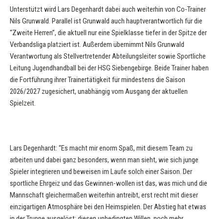
Unterstützt wird Lars Degenhardt dabei auch weiterhin von Co-Trainer
Nils Grunwald. Parallel ist Grunwald auch hauptverantwortlich für die
“Zweite Herren”, die aktuell nur eine Spielklasse tiefer in der Spitze der
Verbandsliga platziert ist. Außerdem übernimmt Nils Grunwald
Verantwortung als Stellvertretender Abteilungsleiter sowie Sportliche
Leitung Jugendhandball bei der HSG Siebengebirge. Beide Trainer haben
die Fortführung ihrer Trainertätigkeit für mindestens die Saison
2026/2027 zugesichert, unabhängig vom Ausgang der aktuellen
Spielzeit.
Lars Degenhardt: “Es macht mir enorm Spaß, mit diesem Team zu
arbeiten und dabei ganz besonders, wenn man sieht, wie sich junge
Spieler integrieren und beweisen im Laufe solch einer Saison. Der
sportliche Ehrgeiz und das Gewinnen-wollen ist das, was mich und die
Mannschaft gleichermaßen weiterhin antreibt, erst recht mit dieser
einzigartigen Atmosphäre bei den Heimspielen. Der Abstieg hat etwas
in der Truppe ausgelöst: diesen unbedingten Willen, noch mehr