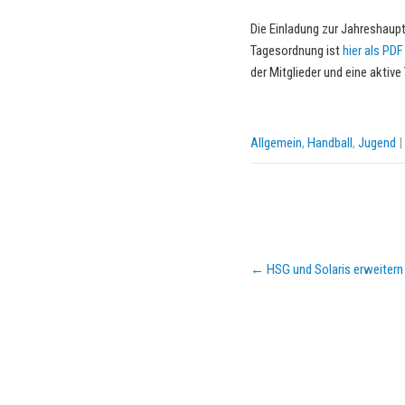
Die Einladung zur Jahreshau
Tagesordnung ist
hier als PDF
der Mitglieder und eine akti
Allgemein
,
Handball
,
Jugend
|
Post
←
HSG und Solaris erweitern
navigation