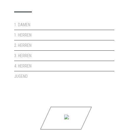
DOPPELPASS
1. DAMEN
1. HERREN
2. HERREN
3. HERREN
4. HERREN
JUGEND