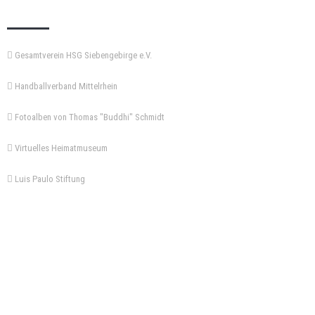
KEMPA-PASS
Gesamtverein HSG Siebengebirge e.V.
Handballverband Mittelrhein
Fotoalben von Thomas "Buddhi" Schmidt
Virtuelles Heimatmuseum
Luis Paulo Stiftung