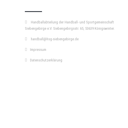
KURZPASS
Handballabteilung der Handball- und Sportgemeinschaft
Siebengebirge e.V. Siebengebirgsstr. 65, 53639 Königswinter.
handball@hsg-siebengebirge.de
Impressum
Datenschutzerklärung