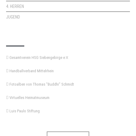
4. HERREN
JUGEND
KEMPA-PASS
Gesamtverein HSG Siebengebirge e.V.
Handballverband Mittelrhein
Fotoalben von Thomas "Buddhi" Schmidt
Virtuelles Heimatmuseum
Luis Paulo Stiftung