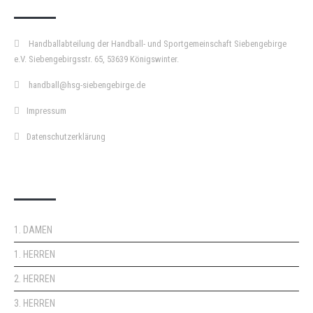
Handballabteilung der Handball- und Sportgemeinschaft Siebengebirge
e.V. Siebengebirgsstr. 65, 53639 Königswinter.
handball@hsg-siebengebirge.de
Impressum
Datenschutzerklärung
DOPPELPASS
1. DAMEN
1. HERREN
2. HERREN
3. HERREN