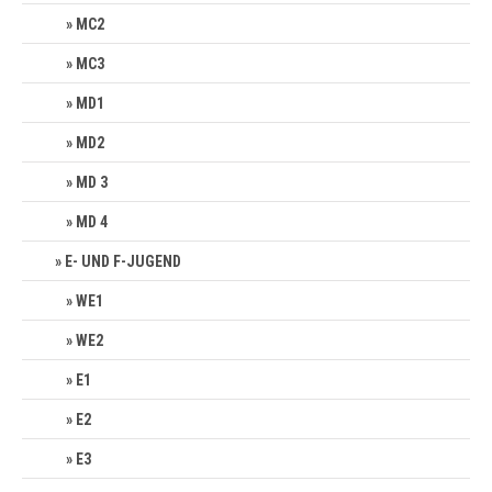
MC2
MC3
MD1
MD2
MD 3
MD 4
E- UND F-JUGEND
WE1
WE2
E1
E2
E3