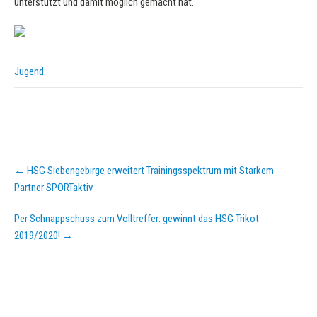
unterstützt und damit möglich gemacht hat.
Jugend
Post
←
HSG Siebengebirge erweitert Trainingsspektrum mit Starkem
navigation
Partner SPORTaktiv
Per Schnappschuss zum Volltreffer: gewinnt das HSG Trikot
2019/2020!
→
KURZPASS